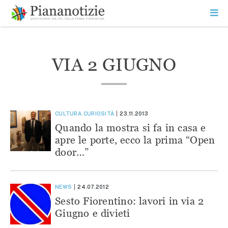
Vai
la
SEARCH
ME
contenuto
PR
Piana Notizie
Le notizie della Piana
VIA 2 GIUGNO
CULTURA
CURIOSITÀ
23.11.2013
Quando la mostra si fa in casa e
apre le porte, ecco la prima “Open
door…”
NEWS
24.07.2012
Sesto Fiorentino: lavori in via 2
Giugno e divieti