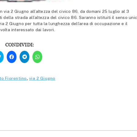
 via 2 Giugno all’altezza del civico 86, da domani 25 luglio al 3
ti della strada all’altezza del civico 86. Saranno istituiti il senso uni
via 2 Giugno per tutta la lunghezza dell’area di occupazione e il
volta interessato dai lavori.
CONDIVIDI:
Fai
Fai
Fai
Fai
clic
clic
clic
clic
qui
per
per
per
per
condividere
condividere
condividere
condividere
su
su
su
su
Facebook
Telegram
WhatsApp
Twitter
(Si
(Si
(Si
to Fiorentino
,
via 2 Giugno
(Si
apre
apre
apre
apre
in
in
in
in
una
una
una
una
nuova
nuova
nuova
nuova
finestra)
finestra)
finestra)
finestra)