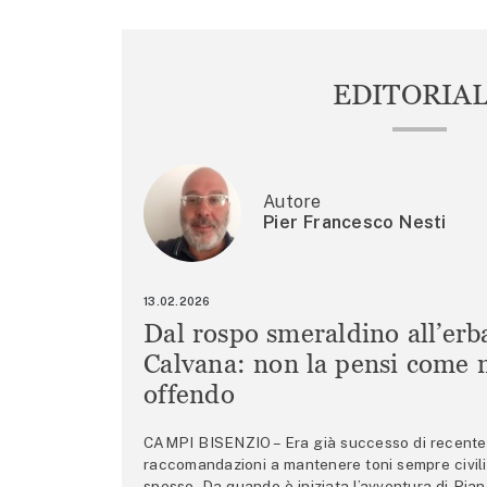
EDITORIA
Autore
Pier Francesco Nesti
13.02.2026
Dal rospo smeraldino all’erb
Calvana: non la pensi come m
offendo
CAMPI BISENZIO – Era già successo di recente 
raccomandazioni a mantenere toni sempre civili,
spesso. Da quando è iniziata l’avventura di Pian