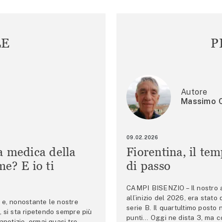
LE
P
Autore
Massimo C
09.02.2026
a medica della
Fiorentina, il te
e? E io ti
di passo
CAMPI BISENZIO – Il nostro au
all’inizio del 2026, era stato
e, nonostante le nostre
serie B. Il quartultimo posto
 si sta ripetendo sempre più
punti… Oggi ne dista 3, ma co
anotizie, ormai quasi tre