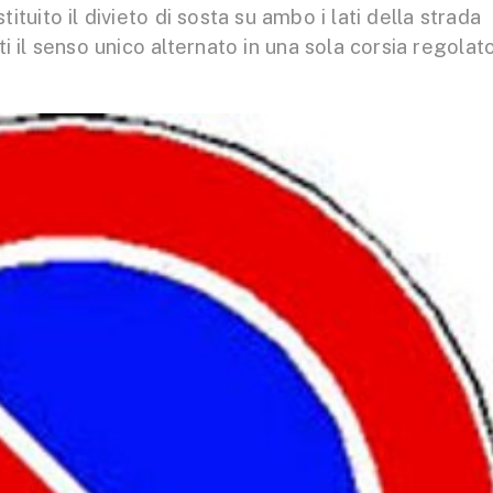
ituito il divieto di sosta su ambo i lati della strada
iti il senso unico alternato in una sola corsia regolat