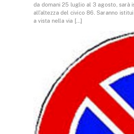
da domani 25 luglio al 3 agosto, sarà ist
all’altezza del civico 86. Saranno istitu
a vista nella via […]