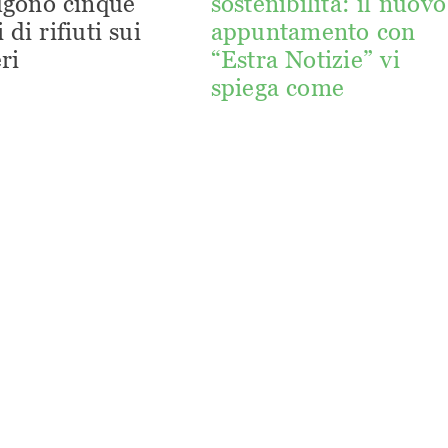
lgono cinque
sostenibilità: il nuovo
 di rifiuti sui
appuntamento con
ri
“Estra Notizie” vi
spiega come