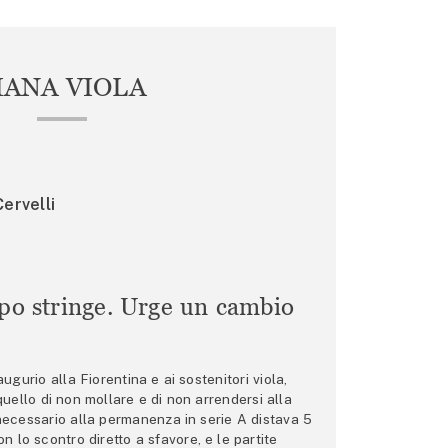
IANA VIOLA
ervelli
mpo stringe. Urge un cambio
gurio alla Fiorentina e ai sostenitori viola,
 quello di non mollare e di non arrendersi alla
 necessario alla permanenza in serie A distava 5
n lo scontro diretto a sfavore, e le partite