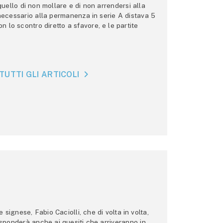
 quello di non mollare e di non arrendersi alla
 necessario alla permanenza in serie A distava 5
n lo scontro diretto a sfavore, e le partite
TUTTI GLI ARTICOLI
ignese, Fabio Caciolli, che di volta in volta,
 risponderà anche ai quesiti che arriveranno in