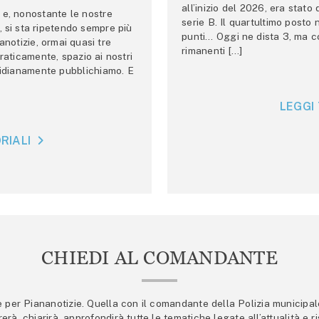
all’inizio del 2026, era stato
e, nonostante le nostre
serie B. Il quartultimo posto
 si sta ripetendo sempre più
punti… Oggi ne dista 3, ma co
anotizie, ormai quasi tre
rimanenti […]
raticamente, spazio ai nostri
tidianamente pubblichiamo. E
LEGGI 
RIALI
CHIEDI AL COMANDANTE
er Piananotizie. Quella con il comandante della Polizia municipale s
trerà, chiarirà, approfondirà tutte le tematiche legate all’attualità e