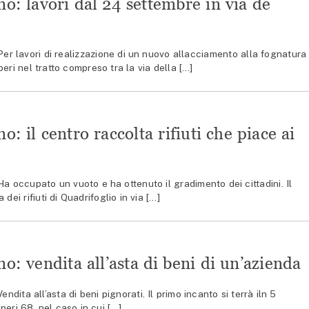
no: lavori dal 24 settembre in via de
 lavori di realizzazione di un nuovo allacciamento alla fognatura
eri nel tratto compreso tra la via della […]
o: il centro raccolta rifiuti che piace ai
occupato un vuoto e ha ottenuto il gradimento dei cittadini. Il
dei rifiuti di Quadrifoglio in via […]
no: vendita all’asta di beni di un’azienda
ta all’asta di beni pignorati. Il primo incanto si terrà iln 5
peri 68, nel caso in cui […]