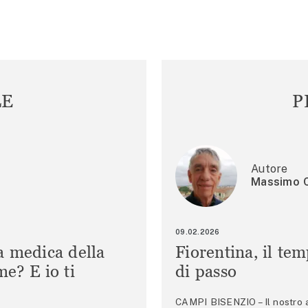
LE
P
Autore
Massimo C
09.02.2026
a medica della
Fiorentina, il te
e? E io ti
di passo
CAMPI BISENZIO – Il nostro au