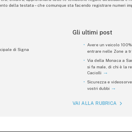
mento della testata – che comunque sta facendo registrare numeri imp
Gli ultimi post
Avere un veicolo 100% e
cipale di Signa
entrare nelle Zone a tra
Via della Monaca a San
si fa male, di chi è la
Caciolli
Sicurezza e videosorve
vostri dubbi
VAI ALLA RUBRICA