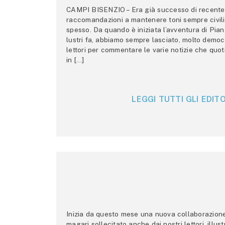
CAMPI BISENZIO – Era già successo di recente 
raccomandazioni a mantenere toni sempre civili,
spesso. Da quando è iniziata l’avventura di Pian
lustri fa, abbiamo sempre lasciato, molto democ
lettori per commentare le varie notizie che quo
in […]
LEGGI TUTTI GLI EDITO
Inizia da questo mese una nuova collaborazione p
magari sollecitato anche dai nostri lettori, illus