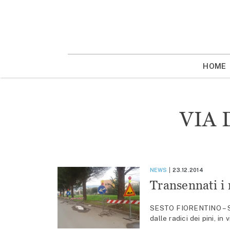
Vai
la
contenuto
HOME
VIA 
NEWS
23.12.2014
Transennati i 
SESTO FIORENTINO – Sono
dalle radici dei pini, i