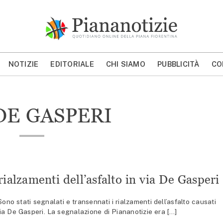
Piana Notizie
Le notizie della Piana
NOTIZIE
EDITORIALE
CHI SIAMO
PUBBLICITÀ
CO
MOSTRA/NASCONDI CERCA
DE GASPERI
rialzamenti dell’asfalto in via De Gasperi
 stati segnalati e transennati i rialzamenti dell’asfalto causati
n via De Gasperi. La segnalazione di Piananotizie era […]