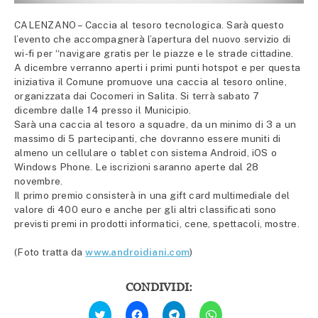
CALENZANO – Caccia al tesoro tecnologica. Sarà questo
l’evento che accompagnerà l’apertura del nuovo servizio di
wi-fi per “navigare gratis per le piazze e le strade cittadine.
A dicembre verranno aperti i primi punti hotspot e per questa
iniziativa il Comune promuove una caccia al tesoro online,
organizzata dai Cocomeri in Salita. Si terrà sabato 7
dicembre dalle 14 presso il Municipio.
Sarà una caccia al tesoro a squadre, da un minimo di 3 a un
massimo di 5 partecipanti, che dovranno essere muniti di
almeno un cellulare o tablet con sistema Android, iOS o
Windows Phone. Le iscrizioni saranno aperte dal 28
novembre.
Il primo premio consisterà in una gift card multimediale del
valore di 400 euro e anche per gli altri classificati sono
previsti premi in prodotti informatici, cene, spettacoli, mostre.
(Foto tratta da
www.androidiani.com
)
CONDIVIDI:
Fai
Fai
Fai
Fai
clic
clic
clic
clic