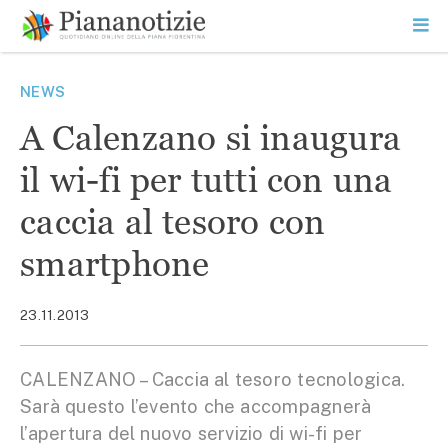
Vai
la
SEARCH
ME
contenuto
PR
Piana Notizie
Le notizie della Piana
NEWS
A Calenzano si inaugura
il wi-fi per tutti con una
caccia al tesoro con
smartphone
23.11.2013
CALENZANO – Caccia al tesoro tecnologica.
Sarà questo l’evento che accompagnerà
l’apertura del nuovo servizio di wi-fi per