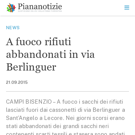
Vai
la
SEARCH
ME
contenuto
PR
Piana Notizie
Le notizie della Piana
NEWS
A fuoco rifiuti
abbandonati in via
Berlinguer
21.09.2015
CAMPI BISENZIO – A fuoco i sacchi dei rifiuti
lasciati fuori dai cassonetti di via Berlinguer a
Sant’Angelo a Lecore. Nei giorni scorsi erano
stati abbandonati dei grandi sacchi neri
contenenti scarti tessili e stasera sono andati