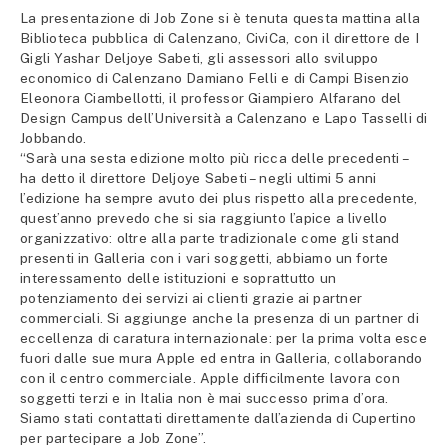
La presentazione di Job Zone si è tenuta questa mattina alla
Biblioteca pubblica di Calenzano, CiviCa, con il direttore de I
Gigli Yashar Deljoye Sabeti, gli assessori allo sviluppo
economico di Calenzano Damiano Felli e di Campi Bisenzio
Eleonora Ciambellotti, il professor Giampiero Alfarano del
Design Campus dell’Università a Calenzano e Lapo Tasselli di
Jobbando.
“Sarà una sesta edizione molto più ricca delle precedenti –
ha detto il direttore Deljoye Sabeti – negli ultimi 5 anni
l’edizione ha sempre avuto dei plus rispetto alla precedente,
quest’anno prevedo che si sia raggiunto l’apice a livello
organizzativo: oltre alla parte tradizionale come gli stand
presenti in Galleria con i vari soggetti, abbiamo un forte
interessamento delle istituzioni e soprattutto un
potenziamento dei servizi ai clienti grazie ai partner
commerciali. Si aggiunge anche la presenza di un partner di
eccellenza di caratura internazionale: per la prima volta esce
fuori dalle sue mura Apple ed entra in Galleria, collaborando
con il centro commerciale. Apple difficilmente lavora con
soggetti terzi e in Italia non è mai successo prima d’ora.
Siamo stati contattati direttamente dall’azienda di Cupertino
per partecipare a Job Zone”.