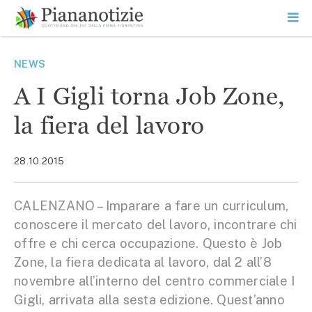
Vai
la
SEARCH
ME
contenuto
PR
Piana Notizie
Le notizie della Piana
NEWS
A I Gigli torna Job Zone,
la fiera del lavoro
28.10.2015
CALENZANO – Imparare a fare un curriculum,
conoscere il mercato del lavoro, incontrare chi
offre e chi cerca occupazione. Questo è Job
Zone, la fiera dedicata al lavoro, dal 2 all’8
novembre all’interno del centro commerciale I
Gigli, arrivata alla sesta edizione. Quest’anno