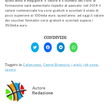
quest’anno è maggiore. Il valore e il numero dei corsi di
formazione sarà aumentato rispetto al passato: nel 2014 il
valore commerciale tra corsi gratuiti e scontati è stato di
poco superiore ai 100mila euro, quest’anno, ad oggi il valore
dei voucher formativi corsi gratuiti e scontati supera i
350mila euro.
CONDIVIDI:
Fai
Fai
Fai
Fai
clic
clic
clic
clic
qui
per
per
per
per
condividere
condividere
condividere
condividere
su
su
su
su
Facebook
Telegram
WhatsApp
Twitter
(Si
(Si
(Si
Taggato in
Calenzano
,
Campi Bisenzio
,
i gigli
,
job zone
,
(Si
apre
apre
apre
apre
in
in
in
lavoro
in
una
una
una
una
nuova
nuova
nuova
nuova
finestra)
finestra)
finestra)
finestra)
Autore
Redazione