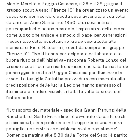
Monte Morello a Poggio Casaccia, il 28 e il 29 giugno il
gruppo scout Agesci Firenze 19° ha organizzato un evento,
occasione per ricordare quella posa avvenuta a sua volta
durante un Anno Santo, nel 1950. Una sessantina i
partecipanti che hanno ricordato l’importanza della croce
come luogo che unisce e simbolo di pace, per generazioni
frequentato dalla popolazione grazie soprattutto alla
memoria di Piero Baldassini, scout da sempre nel gruppo
Firenze 19°. “Molti hanno partecipato e collaborato alla
buona riuscita dell’iniziativa – racconta Roberta Longo del
gruppo scout – con un nostro gruppo che sabato, nel tardo
pomeriggio, è salito a Poggio Casaccia per illuminare la
croce. La famiglia Casini ha provveduto con maestria alla
predisposizione delle luci a Led che hanno permesso di
illuminare e rendere visibile a tutta la valle la croce per
l’intera notte”.
“Il trasporto del materiale – specifica Gianni Panunzi della
Racchetta di Sesto Fiorentino – è avvenuto da parte degli
stessi scout, sia a piedi sia con il supporto di una nostra
pattuglia, un servizio che abbiamo svolto con piacere”.
Domenica mattina alle 8.30 dalla Fonte dei Seppi è partito