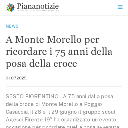
Vai
la
SEARCH
ME
contenuto
PR
Piana Notizie
Le notizie della Piana
NEWS
A Monte Morello per
ricordare i 75 anni della
posa della croce
01.07.2025
SESTO FIORENTINO – A 75 anni dalla posa
della croce di Monte Morello a Poggio
Casaccia, il 28 e il 29 giugno il gruppo scout
Agesci Firenze 19° ha organizzato un evento,
occasione per ricordare quella posa avvenuta