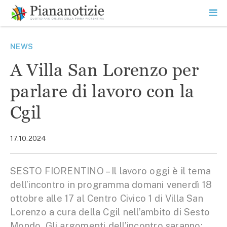
Vai
la
SEARCH
ME
contenuto
PR
Piana Notizie
Le notizie della Piana
NEWS
A Villa San Lorenzo per
parlare di lavoro con la
Cgil
17.10.2024
SESTO FIORENTINO – Il lavoro oggi è il tema
dell’incontro in programma domani venerdì 18
ottobre alle 17 al Centro Civico 1 di Villa San
Lorenzo a cura della Cgil nell’ambito di Sesto
Mondo. Gli argomenti dell’incontro saranno: