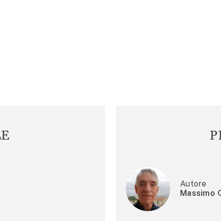
LE
P
Autore
Massimo C