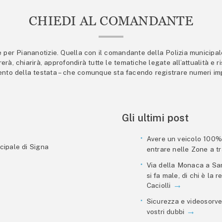
CHIEDI AL COMANDANTE
er Piananotizie. Quella con il comandante della Polizia municipale s
trerà, chiarirà, approfondirà tutte le tematiche legate all’attualità e
mento della testata – che comunque sta facendo registrare numeri imp
Gli ultimi post
Avere un veicolo 100% e
cipale di Signa
entrare nelle Zone a tra
Via della Monaca a San
si fa male, di chi è la
Caciolli
Sicurezza e videosorve
vostri dubbi