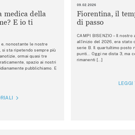
09.02.2026
a medica della
Fiorentina, il te
e? E io ti
di passo
CAMPI BISENZIO – Il nostro au
all’inizio del 2026, era stato
e, nonostante le nostre
serie B. Il quartultimo posto
 si sta ripetendo sempre più
punti… Oggi ne dista 3, ma co
anotizie, ormai quasi tre
rimanenti […]
raticamente, spazio ai nostri
tidianamente pubblichiamo. E
LEGGI 
RIALI