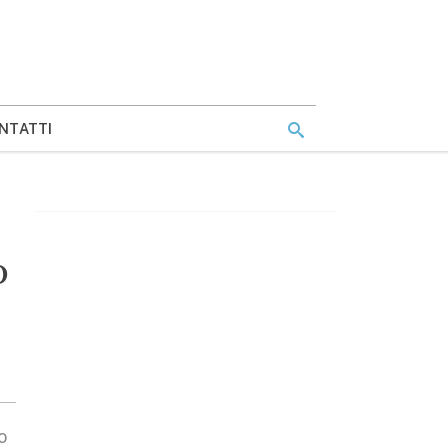
NTATTI
o
o