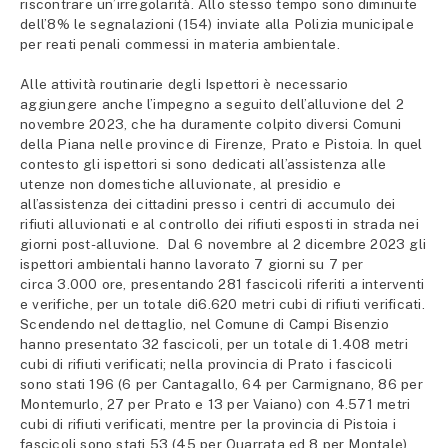
riscontrare un’irregolarità. Allo stesso tempo sono diminuite
dell’8% le segnalazioni (154) inviate alla Polizia municipale
per reati penali commessi in materia ambientale.
Alle attività routinarie degli Ispettori è necessario
aggiungere anche l’impegno a seguito dell’alluvione del 2
novembre 2023, che ha duramente colpito diversi Comuni
della Piana nelle province di Firenze, Prato e Pistoia. In quel
contesto gli ispettori si sono dedicati all’assistenza alle
utenze non domestiche alluvionate, al presidio e
all’assistenza dei cittadini presso i centri di accumulo dei
rifiuti alluvionati e al controllo dei rifiuti esposti in strada nei
giorni post-alluvione. Dal 6 novembre al 2 dicembre 2023 gli
ispettori ambientali hanno lavorato 7 giorni su 7 per
circa 3.000 ore, presentando 281 fascicoli riferiti a interventi
e verifiche, per un totale di6.620 metri cubi di rifiuti verificati.
Scendendo nel dettaglio, nel Comune di Campi Bisenzio
hanno presentato 32 fascicoli, per un totale di 1.408 metri
cubi di rifiuti verificati; nella provincia di Prato i fascicoli
sono stati 196 (6 per Cantagallo, 64 per Carmignano, 86 per
Montemurlo, 27 per Prato e 13 per Vaiano) con 4.571 metri
cubi di rifiuti verificati, mentre per la provincia di Pistoia i
fascicoli sono stati 53 (45 per Quarrata ed 8 per Montale)