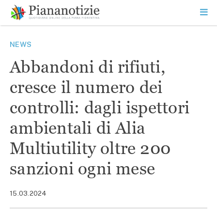
Vai
la
SEARCH
ME
contenuto
PR
Piana Notizie
Le notizie della Piana
NEWS
Abbandoni di rifiuti,
cresce il numero dei
controlli: dagli ispettori
ambientali di Alia
Multiutility oltre 200
sanzioni ogni mese
15.03.2024