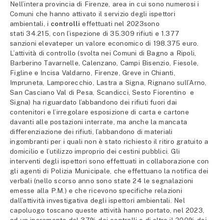
Nell’intera provincia di Firenze, area in cui sono numerosi i
Comuni che hanno attivato il servizio degli ispettori
ambientali, i
controlli
effettuati nel 2023sono
stati 34.215, con l’ispezione di 35.309 rifiuti e 1.377
sanzioni elevateper un valore economico di 198.375 euro.
L’attività di controllo (svolta nei Comuni di Bagno a Ripoli,
Barberino Tavarnelle, Calenzano, Campi Bisenzio, Fiesole,
Figline e Incisa Valdarno, Firenze, Greve in Chianti,
Impruneta, Lamporecchio, Lastra a Signa, Rignano sull’Arno,
San Casciano Val di Pesa, Scandicci, Sesto Fiorentino e
Signa) ha riguardato l’abbandono dei rifiuti fuori dai
contenitori e l’irregolare esposizione di carta e cartone
davanti alle postazioni interrate, ma anche la mancata
differenziazione dei rifiuti, l’abbandono di materiali
ingombranti per i quali non è stato richiesto il ritiro gratuito a
domicilio e l’utilizzo improprio dei cestini pubblici. Gli
interventi degli ispettori sono effettuati in collaborazione con
gli agenti di Polizia Municipale, che effettuano la notifica dei
verbali (nello scorso anno sono state 24 le segnalazioni
emesse alla P.M.) e che ricevono specifiche relazioni
dall’attività investigativa degli ispettori ambientali. Nel
capoluogo toscano queste attività hanno portato, nel 2023,