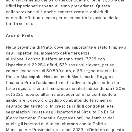
ad un incremento del 37% dei controlli e di oltre il 200% dei
rifiuti ispezionati rispetto all’anno precedente. Questa
collaborazione si è anche concretizzata in attività di
controllo effettuate casa per casa contro l’evasione della
tariffa sui rifiuti.
Area di Prato
Nella provincia di Prato, dove più importante è stato l’impiego
degli ispettori nel momento dell’emergenza
alluvione, i controlli effettuatisono stati 17.728 con
l’ispezione di 22.254 rifiuti, 532 sanzioni elevate, per un
valore economico di 59.899 euro, e 36 segnalazioni alla
Polizia Municipale. Nei comuni di Montemurlo, Poggio a
Caiano e Prato l’andamento delle attività degli ispettori ha
fatto registrare una diminuzione dei rifiuti abbandonati (-30%
nel 2023 rispetto all’anno precedente) e ha contribuito a
migliorare il decoro cittadino combattendo fenomeni di
degrado del territorio. In crescita i rifiuti controllati e le
segnalazioni inviate dagli Ispettori nel Circuito Co.Es.Se,
(Coordinamento Esposti e Segnalazioni), nell’ambito del
quale gli ispettori di Alia collaborano con la Polizia
Municipale e Provinciale; solo nel 2023, all’interno di questo