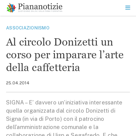
Vai
la
SEARCH
ME
contenuto
PR
Piana Notizie
Le notizie della Piana
ASSOCIAZIONISMO
Al circolo Donizetti un
corso per imparare l’arte
della caffetteria
25.04.2014
SIGNA – E’ davvero un’iniziativa interessante
quella organizzata dal circolo Donizetti di
Signa (in via di Porto) con il patrocino
dell’amministrazione comunale e la
collaborazione di Uisp e Segafredo. E che