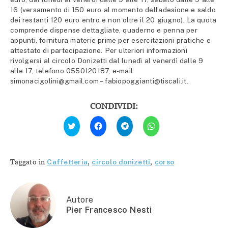
16 (versamento di 150 euro al momento dell’adesione e saldo
dei restanti 120 euro entro e non oltre il 20 giugno). La quota
comprende dispense dettagliate, quaderno e penna per
appunti, fornitura materie prime per esercitazioni pratiche e
attestato di partecipazione. Per ulteriori informazioni
rivolgersi al circolo Donizetti dal lunedì al venerdì dalle 9
alle 17, telefono 0550120187, e-mail
simonacigolini@gmail.com – fabiopoggianti@tiscali.it.
CONDIVIDI:
Fai
Fai
Fai
Fai
clic
clic
clic
clic
qui
per
per
per
per
condividere
condividere
condividere
condividere
su
su
su
su
Facebook
Telegram
WhatsApp
Twitter
(Si
(Si
(Si
Taggato in
Caffetteria
,
circolo donizetti
,
corso
(Si
apre
apre
apre
apre
in
in
in
in
una
una
una
una
nuova
nuova
nuova
nuova
finestra)
finestra)
finestra)
finestra)
Autore
Pier Francesco Nesti