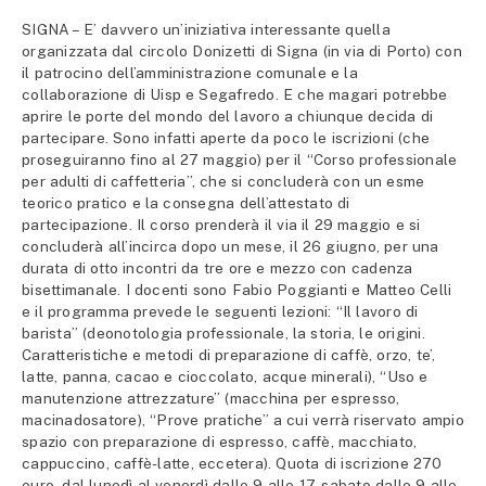
SIGNA – E’ davvero un’iniziativa interessante quella
organizzata dal circolo Donizetti di Signa (in via di Porto) con
il patrocino dell’amministrazione comunale e la
collaborazione di Uisp e Segafredo. E che magari potrebbe
aprire le porte del mondo del lavoro a chiunque decida di
partecipare. Sono infatti aperte da poco le iscrizioni (che
proseguiranno fino al 27 maggio) per il “Corso professionale
per adulti di caffetteria”, che si concluderà con un esme
teorico pratico e la consegna dell’attestato di
partecipazione. Il corso prenderà il via il 29 maggio e si
concluderà all’incirca dopo un mese, il 26 giugno, per una
durata di otto incontri da tre ore e mezzo con cadenza
bisettimanale. I docenti sono Fabio Poggianti e Matteo Celli
e il programma prevede le seguenti lezioni: “Il lavoro di
barista” (deonotologia professionale, la storia, le origini.
Caratteristiche e metodi di preparazione di caffè, orzo, te’,
latte, panna, cacao e cioccolato, acque minerali), “Uso e
manutenzione attrezzature” (macchina per espresso,
macinadosatore), “Prove pratiche” a cui verrà riservato ampio
spazio con preparazione di espresso, caffè, macchiato,
cappuccino, caffè-latte, eccetera). Quota di iscrizione 270
euro, dal lunedì al venerdì dalle 9 alle 17, sabato dalle 9 alle