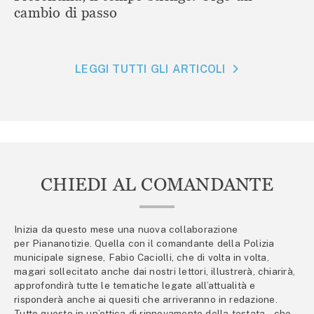
cambio di passo
LEGGI TUTTI GLI ARTICOLI
CHIEDI AL COMANDANTE
Inizia da questo mese una nuova collaborazione
per Piananotizie. Quella con il comandante della Polizia
municipale signese, Fabio Caciolli, che di volta in volta,
magari sollecitato anche dai nostri lettori, illustrerà, chiarirà,
approfondirà tutte le tematiche legate all’attualità e
risponderà anche ai quesiti che arriveranno in redazione.
Tutto questo in un’ottica di rinnovamento della testata – che