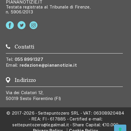
PIANANOTIZIE.IT
Testata registrata al Tribunale di Firenze,
n. 5906/2013
Contatti
Tel:
055 8991327
Email:
redazione@piananotizie.it
Indirizzo
Via dei Colatori 12,
50019 Sesto Fiorentino (FI)
© 2017-2026
-
Settepuntozero SRL
- VAT:
06308920484
- REA:
FI - 617885
- Certified e-mail:
settepuntozero@legalmail.it
- Share Capital:
€10.000
Privacy Policy
Cookie Policy