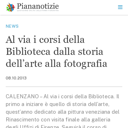
Vai
la
SEARCH
ME
contenuto
PR
Piana Notizie
Le notizie della Piana
NEWS
Al via i corsi della
Biblioteca dalla storia
dell’arte alla fotografia
08.10.2013
CALENZANO – Al via i corsi della Biblioteca. Il
primo a iniziare è quello di storia dell’arte,
quest’anno dedicato alla pittura veneziana del
Rinascimento con visita finale alla galleria
degli Uffizi di Firenze. Seguirà il corso di