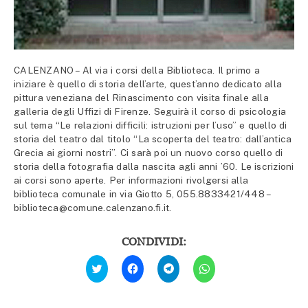
CALENZANO – Al via i corsi della Biblioteca. Il primo a
iniziare è quello di storia dell’arte, quest’anno dedicato alla
pittura veneziana del Rinascimento con visita finale alla
galleria degli Uffizi di Firenze. Seguirà il corso di psicologia
sul tema “Le relazioni difficili: istruzioni per l’uso” e quello di
storia del teatro dal titolo “La scoperta del teatro: dall’antica
Grecia ai giorni nostri”. Ci sarà poi un nuovo corso quello di
storia della fotografia dalla nascita agli anni ’60. Le iscrizioni
ai corsi sono aperte. Per informazioni rivolgersi alla
biblioteca comunale in via Giotto 5, 055.8833421/448 –
biblioteca@comune.calenzano.fi.it.
CONDIVIDI:
Fai
Fai
Fai
Fai
clic
clic
clic
clic
qui
per
per
per
per
condividere
condividere
condividere
condividere
su
su
su
su
Facebook
Telegram
WhatsApp