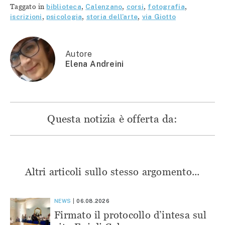
Twitter
(Si
(Si
(Si
Taggato in
biblioteca
,
Calenzano
,
corsi
,
fotografia
,
(Si
apre
apre
apre
apre
in
in
in
iscrizioni
,
psicologia
,
storia dell'arte
,
via Giotto
in
una
una
una
una
nuova
nuova
nuova
nuova
finestra)
finestra)
finestra)
finestra)
Autore
Elena Andreini
Questa notizia è offerta da:
Altri articoli sullo stesso argomento...
NEWS
06.08.2026
Firmato il protocollo d’intesa sul