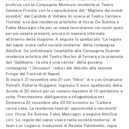
proficua con la Compagnia Murmuris residente al Teatro
Cantiere Florida, con la coproduzione del “Migliore dei mondi
possibili” dal Candide di Voltaire (in scena al Teatro Cantiere
Florida) e le due residenze artistiche di Oscar De Summa e
Fabio Mascagni che per un mese lavoreranno nei nostri spazi
per poi essere presenti, ancora in maniera informale,
all’interno della stagione. A seguire lo spettacolo “Le regole
del saper vivere nella società moderna” della compagnia
AttoDue. Da sottolineare l’ospitalità alla Compagnia Duende
residenza artistica del Teatro Nucleo di Ferrara e la proposta
del “Gabbiano – la vita è una carota” della giovane
compagnia “I Dinosauri” reduci dal debutto alla sezione
Fringe del Festival di Napoli.
Si inizia il 21 novembre alle 21 con “Albor” di e con Emanuela
Petralli, Roberta Ruggiero. Ingresso 5 euro. spettacolo della
durata di 30 minuti per un numero massimo di 10 spettatore a
volta. Prenotazione obbligatoria a info@attodue.net.
Domenica 22 novembre alle 20.30 incontro su “L’attore
cerca casa. Le residenze teatrali: opportunità o necessità”
con: Oscar De Summa, Fabio Mascagni, a seguire AttoDue
con “Le regole del saper vivere nella società moderna” di
Jean-Luc Lagarce, traduzione di Renata Palminiello, regia: