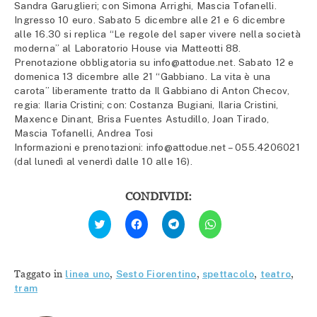
Sandra Garuglieri; con Simona Arrighi, Mascia Tofanelli.
Ingresso 10 euro. Sabato 5 dicembre alle 21 e 6 dicembre
alle 16.30 si replica “Le regole del saper vivere nella società
moderna” al Laboratorio House via Matteotti 88.
Prenotazione obbligatoria su info@attodue.net. Sabato 12 e
domenica 13 dicembre alle 21 “Gabbiano. La vita è una
carota” liberamente tratto da Il Gabbiano di Anton Checov,
regia: Ilaria Cristini; con: Costanza Bugiani, Ilaria Cristini,
Maxence Dinant, Brisa Fuentes Astudillo, Joan Tirado,
Mascia Tofanelli, Andrea Tosi
Informazioni e prenotazioni: info@attodue.net – 055.4206021
(dal lunedì al venerdì dalle 10 alle 16).
CONDIVIDI:
Fai
Fai
Fai
Fai
clic
clic
clic
clic
qui
per
per
per
per
condividere
condividere
condividere
condividere
su
su
su
su
Facebook
Telegram
WhatsApp
Twitter
(Si
(Si
(Si
Taggato in
linea uno
,
Sesto Fiorentino
,
spettacolo
,
teatro
,
(Si
apre
apre
apre
apre
in
in
in
tram
in
una
una
una
una
nuova
nuova
nuova
nuova
finestra)
finestra)
finestra)