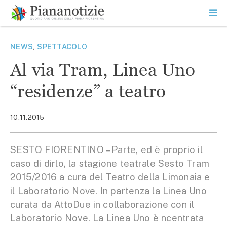
Vai
la
SEARCH
ME
contenuto
PR
Piana Notizie
Le notizie della Piana
NEWS
,
SPETTACOLO
Al via Tram, Linea Uno
“residenze” a teatro
10.11.2015
SESTO FIORENTINO – Parte, ed è proprio il
caso di dirlo, la stagione teatrale Sesto Tram
2015/2016 a cura del Teatro della Limonaia e
il Laboratorio Nove. In partenza la Linea Uno
curata da AttoDue in collaborazione con il
Laboratorio Nove. La Linea Uno è ncentrata