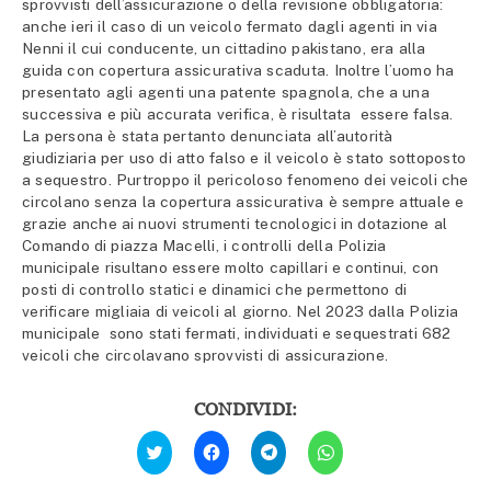
sprovvisti dell’assicurazione o della revisione obbligatoria:
anche ieri il caso di un veicolo fermato dagli agenti in via
Nenni il cui conducente, un cittadino pakistano, era alla
guida con copertura assicurativa scaduta. Inoltre l’uomo ha
presentato agli agenti una patente spagnola, che a una
successiva e più accurata verifica, è risultata essere falsa.
La persona è stata pertanto denunciata all’autorità
giudiziaria per uso di atto falso e il veicolo è stato sottoposto
a sequestro. Purtroppo il pericoloso fenomeno dei veicoli che
circolano senza la copertura assicurativa è sempre attuale e
grazie anche ai nuovi strumenti tecnologici in dotazione al
Comando di piazza Macelli, i controlli della Polizia
municipale risultano essere molto capillari e continui, con
posti di controllo statici e dinamici che permettono di
verificare migliaia di veicoli al giorno. Nel 2023 dalla Polizia
municipale sono stati fermati, individuati e sequestrati 682
veicoli che circolavano sprovvisti di assicurazione.
CONDIVIDI:
Fai
Fai
Fai
Fai
clic
clic
clic
clic
qui
per
per
per
per
condividere
condividere
condividere