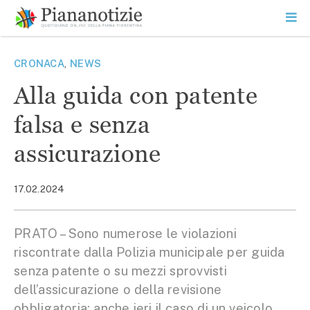
Vai
la
SEARCH
ME
contenuto
PR
Piana Notizie
Le notizie della Piana
CRONACA
,
NEWS
Alla guida con patente
falsa e senza
assicurazione
17.02.2024
PRATO – Sono numerose le violazioni
riscontrate dalla Polizia municipale per guida
senza patente o su mezzi sprovvisti
dell’assicurazione o della revisione
obbligatoria: anche ieri il caso di un veicolo