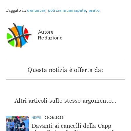
condividere
su
su
su
su
Facebook
Telegram
WhatsApp
Twitter
(Si
(Si
(Si
Taggato in
denuncia
,
polizia muinicipale
,
prato
(Si
apre
apre
apre
apre
in
in
in
in
una
una
una
una
nuova
nuova
nuova
nuova
finestra)
finestra)
finestra)
finestra)
Autore
Redazione
Questa notizia è offerta da:
Altri articoli sullo stesso argomento...
NEWS
09.08.2026
Davanti ai cancelli della Capp