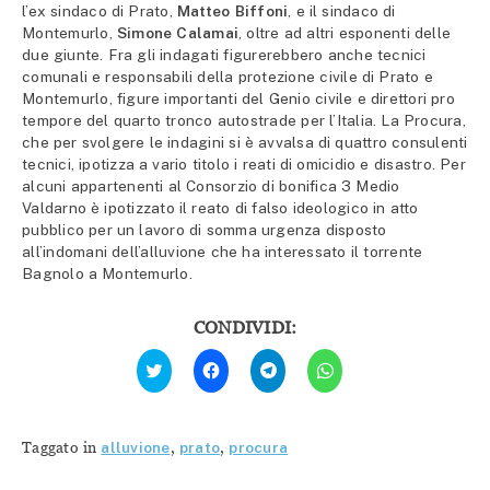
l’ex sindaco di Prato,
Matteo Biffoni
, e il sindaco di
Montemurlo,
Simone Calamai
, oltre ad altri esponenti delle
due giunte. Fra gli indagati figurerebbero anche tecnici
comunali e responsabili della protezione civile di Prato e
Montemurlo, figure importanti del Genio civile e direttori pro
tempore del quarto tronco autostrade per l’Italia. La Procura,
che per svolgere le indagini si è avvalsa di quattro consulenti
tecnici, ipotizza a vario titolo i reati di omicidio e disastro. Per
alcuni appartenenti al Consorzio di bonifica 3 Medio
Valdarno è ipotizzato il reato di falso ideologico in atto
pubblico per un lavoro di somma urgenza disposto
all’indomani dell’alluvione che ha interessato il torrente
Bagnolo a Montemurlo.
CONDIVIDI:
Fai
Fai
Fai
Fai
clic
clic
clic
clic
qui
per
per
per
per
condividere
condividere
condividere
condividere
su
su
su
su
Facebook
Telegram
WhatsApp
Twitter
(Si
(Si
(Si
Taggato in
alluvione
,
prato
,
procura
(Si
apre
apre
apre
apre
in
in
in
in
una
una
una