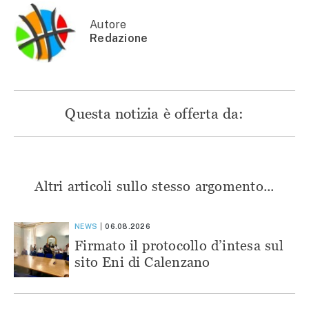
una
nuova
nuova
nuova
nuova
finestra)
finestra)
finestra)
finestra)
Autore
Redazione
Questa notizia è offerta da:
Altri articoli sullo stesso argomento...
NEWS
06.08.2026
Firmato il protocollo d’intesa sul
sito Eni di Calenzano