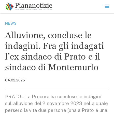
Vai
la
SEARCH
ME
contenuto
PR
Piana Notizie
Le notizie della Piana
NEWS
Alluvione, concluse le
indagini. Fra gli indagati
l’ex sindaco di Prato e il
sindaco di Montemurlo
04.02.2025
PRATO – La Procura ha concluso le indagini
sull’alluvione del 2 novembre 2023 nella quale
persero la vita due persone (una a Prato e una