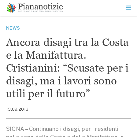
Vai
la
SEARCH
ME
contenuto
PR
Piana Notizie
Le notizie della Piana
NEWS
Ancora disagi tra la Costa
e la Manifattura.
Cristianini: “Scusate per i
disagi, ma i lavori sono
utili per il futuro”
13.09.2013
SIGNA – Continuano i disagi, per i residenti