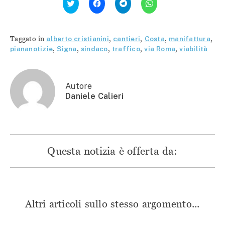
clic
clic
clic
clic
qui
per
per
per
per
condividere
condividere
condividere
condividere
su
su
su
su
Facebook
Telegram
WhatsApp
Twitter
(Si
(Si
(Si
Taggato in
alberto cristianini
,
cantieri
,
Costa
,
manifattura
,
(Si
apre
apre
apre
apre
in
in
in
piananotizie
,
Signa
,
sindaco
,
traffico
,
via Roma
,
viabilità
in
una
una
una
una
nuova
nuova
nuova
nuova
finestra)
finestra)
finestra)
finestra)
Autore
Daniele Calieri
Questa notizia è offerta da:
Altri articoli sullo stesso argomento...