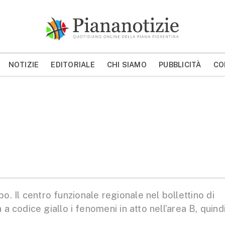
Piana Notizie
Le notizie della Piana
NOTIZIE
EDITORIALE
CHI SIAMO
PUBBLICITÀ
CO
MOSTRA/NASCONDI CERCA
Il centro funzionale regionale nel bollettino di
a codice giallo i fenomeni in atto nell’area B, quind