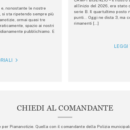
CAMPI BISENZIO – Il nostro au
all’inizio del 2026, era stato
e, nonostante le nostre
serie B. Il quartultimo posto
 si sta ripetendo sempre più
punti… Oggi ne dista 3, ma co
anotizie, ormai quasi tre
rimanenti […]
raticamente, spazio ai nostri
tidianamente pubblichiamo. E
LEGGI 
RIALI
CHIEDI AL COMANDANTE
er Piananotizie. Quella con il comandante della Polizia municipale s