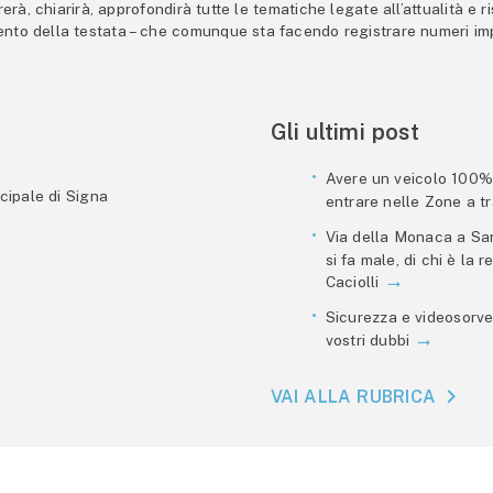
trerà, chiarirà, approfondirà tutte le tematiche legate all’attualità e
mento della testata – che comunque sta facendo registrare numeri imp
Gli ultimi post
Avere un veicolo 100% e
cipale di Signa
entrare nelle Zone a tra
Via della Monaca a San
si fa male, di chi è la
Caciolli
Sicurezza e videosorve
vostri dubbi
VAI ALLA RUBRICA