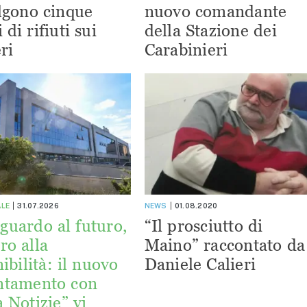
lgono cinque
nuovo comandante
 di rifiuti sui
della Stazione dei
ri
Carabinieri
ALE
31.07.2026
NEWS
01.08.2020
guardo al futuro,
“Il prosciutto di
ro alla
Maino” raccontato da
ibilità: il nuovo
Daniele Calieri
ntamento con
a Notizie” vi