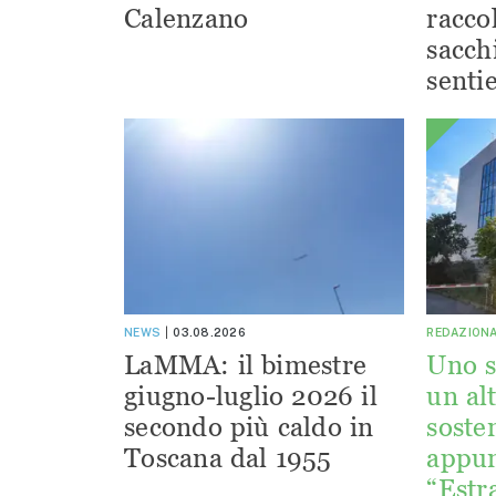
Calenzano
racco
sacchi
sentie
NEWS
03.08.2026
REDAZION
LaMMA: il bimestre
Uno s
giugno-luglio 2026 il
un alt
secondo più caldo in
sosten
Toscana dal 1955
appu
“Estr