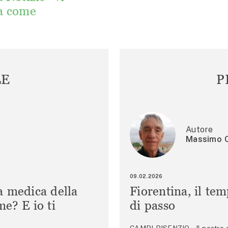
a come
LE
P
Autore
Massimo C
09.02.2026
a medica della
Fiorentina, il te
e? E io ti
di passo