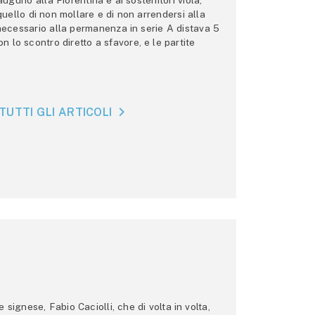
gurio alla Fiorentina e ai sostenitori viola,
 quello di non mollare e di non arrendersi alla
 necessario alla permanenza in serie A distava 5
n lo scontro diretto a sfavore, e le partite
TUTTI GLI ARTICOLI
ignese, Fabio Caciolli, che di volta in volta,