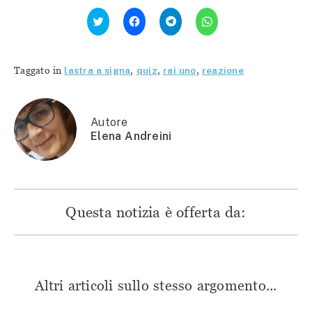
Fai
Fai
Fai
Fai
clic
clic
clic
clic
qui
per
per
per
per
condividere
condividere
condividere
condividere
su
su
su
su
Facebook
Telegram
WhatsApp
Twitter
(Si
(Si
(Si
Taggato in
lastra a signa
,
quiz
,
rai uno
,
reazione
(Si
apre
apre
apre
apre
in
in
in
in
una
una
una
una
nuova
nuova
nuova
nuova
finestra)
finestra)
finestra)
finestra)
Autore
Elena Andreini
Questa notizia è offerta da:
Altri articoli sullo stesso argomento...