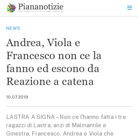
Vai
la
SEARCH
ME
contenuto
PR
Piana Notizie
Le notizie della Piana
NEWS
Andrea, Viola e
Francesco non ce la
fanno ed escono da
Reazione a catena
10.07.2019
LASTRA A SIGNA – Non ce l’hanno fatta i tre
ragazzi di Lastra, anzi di Malmantile e
Ginestra, Francesco, Andrea e Viola che