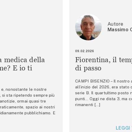
Autore
Massimo C
09.02.2026
a medica della
Fiorentina, il te
e? E io ti
di passo
CAMPI BISENZIO – Il nostro au
all’inizio del 2026, era stato
e, nonostante le nostre
serie B. Il quartultimo posto
 si sta ripetendo sempre più
punti… Oggi ne dista 3, ma co
anotizie, ormai quasi tre
rimanenti […]
raticamente, spazio ai nostri
tidianamente pubblichiamo. E
LEGGI 