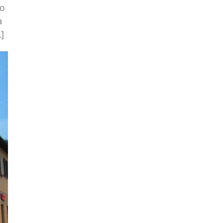
io
à
…]