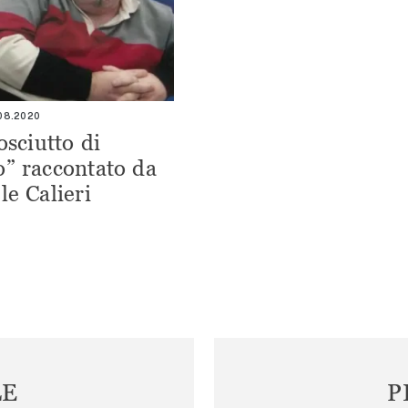
.08.2020
osciutto di
” raccontato da
le Calieri
LE
P