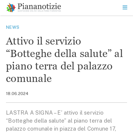
Vai
la
SEARCH
ME
contenuto
PR
Piana Notizie
Le notizie della Piana
NEWS
Attivo il servizio
“Botteghe della salute” al
piano terra del palazzo
comunale
18.06.2024
LASTRA A SIGNA – E’ attivo il servizio
“Botteghe della salute” al piano terra del
palazzo comunale in piazza del Comune 17,