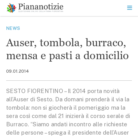
Vai
la
SEARCH
ME
contenuto
PR
Piana Notizie
Le notizie della Piana
NEWS
Auser, tombola, burraco,
mensa e pasti a domicilio
09.01.2014
SESTO FIORENTINO – Il 2014 porta novità
all’Auser di Sesto. Da domani prenderà il via la
tombola: non si giocherà il pomeriggio ma la
sera così come dal 21 inizierà il corso serale di
Burraco. “Siamo andati incontro alle richieste
delle persone – spiega il presidente dell’Auser