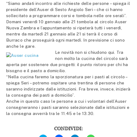
“Siamo andati incontro alle richieste delle persone – spiega il
presidente dell’Auser di Sesto Angiolo Seri – che ci hanno
sollecitato a programmare corsi e tombola nelle ore serali”.
Domani venerdì 10 gennaio alle 21 tombola al circolo Auser
Nuova Zambra e l’appuntamento si ripeterà tutti i venerdì,
mentre da martedì 21 gennaio alle 21 si terrà il corso di
Burraco che proseguirà ogni martedì. In previsione ci sono
anche le gare.
Le novità non si chiudono qui. Tra
non molto la cucina del circolo sarà
aperta per sostenere due progetti: il punto ristoro per chi ha
bisogno e il pasto a domicilio.
“Nella cucina faremo la sporzionatura per i pasti al circolo –
spiega Seri – potremo ospitare una trentina di persone che
saranno indirizzate dalle istituzioni. Fra breve, invece, inizierà
la consegna dei pasti a domicilio”.
Anche in questo caso le persone a cui i volontari dell’Auser
consegneranno i pasti saranno selezionate dalle istituzioni e
la consegna avverrà tra le 11.45 e le 13.30.
CONDIVIDI:
Fai
Fai
Fai
Fai