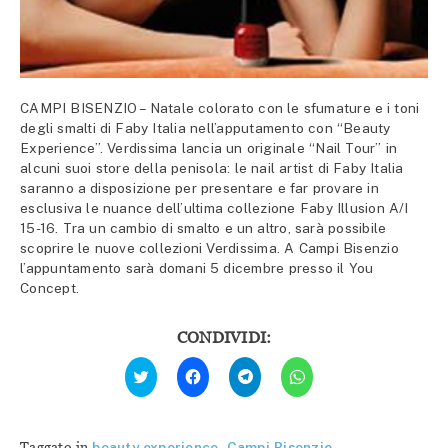
CAMPI BISENZIO – Natale colorato con le sfumature e i toni
degli smalti di Faby Italia nell’apputamento con “Beauty
Experience”. Verdissima lancia un originale “Nail Tour” in
alcuni suoi store della penisola: le nail artist di Faby Italia
saranno a disposizione per presentare e far provare in
esclusiva le nuance dell’ultima collezione Faby Illusion A/I
15-16. Tra un cambio di smalto e un altro, sarà possibile
scoprire le nuove collezioni Verdissima. A Campi Bisenzio
l’appuntamento sarà domani 5 dicembre presso il You
Concept.
CONDIVIDI:
Fai
Fai
Fai
Fai
clic
clic
clic
clic
qui
per
per
per
per
condividere
condividere
condividere
condividere
su
su
su
su
Facebook
Telegram
WhatsApp
Twitter
(Si
(Si
(Si
Taggato in
beauty experience
,
Campi Bisenzio