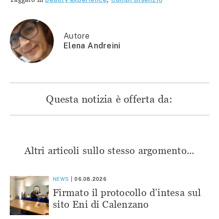
(Si
apre
apre
apre
apre
in
in
in
in
una
una
una
una
nuova
nuova
nuova
nuova
finestra)
finestra)
finestra)
finestra)
Autore
Elena Andreini
Questa notizia è offerta da:
Altri articoli sullo stesso argomento...
NEWS
06.08.2026
Firmato il protocollo d’intesa sul
sito Eni di Calenzano