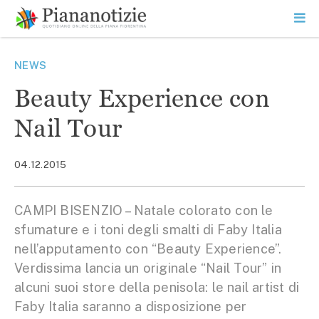
Vai
la
SEARCH
ME
contenuto
PR
Piana Notizie
Le notizie della Piana
NEWS
Beauty Experience con
Nail Tour
04.12.2015
CAMPI BISENZIO – Natale colorato con le
sfumature e i toni degli smalti di Faby Italia
nell’apputamento con “Beauty Experience”.
Verdissima lancia un originale “Nail Tour” in
alcuni suoi store della penisola: le nail artist di
Faby Italia saranno a disposizione per