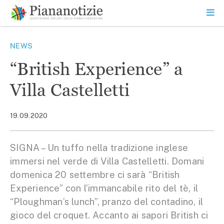
Vai
la
SEARCH
ME
contenuto
PR
Piana Notizie
Le notizie della Piana
NEWS
“British Experience” a
Villa Castelletti
19.09.2020
SIGNA – Un tuffo nella tradizione inglese
immersi nel verde di Villa Castelletti. Domani
domenica 20 settembre ci sarà “British
Experience” con l’immancabile rito del tè, il
“Ploughman’s lunch”, pranzo del contadino, il
gioco del croquet. Accanto ai sapori British ci