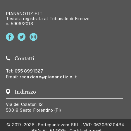
PIANANOTIZIE.IT
Testata registrata al Tribunale di Firenze,
n. 5906/2013
Contatti
Tel:
055 8991327
Email:
redazione@piananotizie.it
Indirizzo
Via dei Colatori 12,
50019 Sesto Fiorentino (FI)
© 2017-2026
-
Settepuntozero SRL
- VAT:
06308920484
- REA:
FI - 617885
- Certified e-mail: