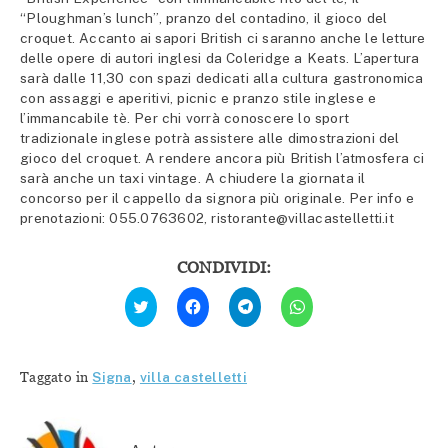
“Ploughman’s lunch”, pranzo del contadino, il gioco del
croquet. Accanto ai sapori British ci saranno anche le letture
delle opere di autori inglesi da Coleridge a Keats. L’apertura
sarà dalle 11,30 con spazi dedicati alla cultura gastronomica
con assaggi e aperitivi, picnic e pranzo stile inglese e
l’immancabile tè. Per chi vorrà conoscere lo sport
tradizionale inglese potrà assistere alle dimostrazioni del
gioco del croquet. A rendere ancora più British l’atmosfera ci
sarà anche un taxi vintage. A chiudere la giornata il
concorso per il cappello da signora più originale. Per info e
prenotazioni: 055.0763602, ristorante@villacastelletti.it
CONDIVIDI:
Fai
Fai
Fai
Fai
clic
clic
clic
clic
qui
per
per
per
per
condividere
condividere
condividere
condividere
su
su
su
su
Facebook
Telegram
WhatsApp
Twitter
(Si
(Si
(Si
Taggato in
Signa
,
villa castelletti
(Si
apre
apre
apre
apre
in
in
in
in
una
una
una
una
nuova
nuova
nuova
nuova
finestra)
finestra)
finestra)