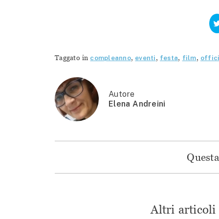
Taggato in
compleanno
,
eventi
,
festa
,
film
,
offic
Autore
Elena Andreini
Questa 
Altri articol