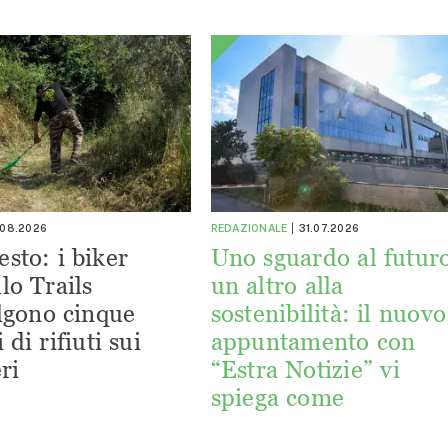
.08.2026
REDAZIONALE
31.07.2026
esto: i biker
Uno sguardo al futuro
lo Trails
un altro alla
lgono cinque
sostenibilità: il nuovo
 di rifiuti sui
appuntamento con
ri
“Estra Notizie” vi
spiega come