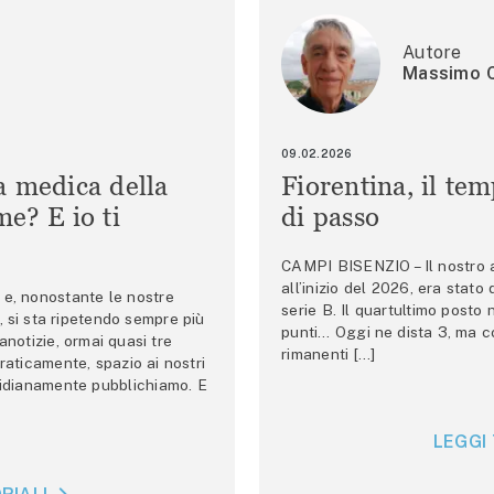
Autore
Massimo C
09.02.2026
a medica della
Fiorentina, il te
e? E io ti
di passo
CAMPI BISENZIO – Il nostro au
all’inizio del 2026, era stato
e, nonostante le nostre
serie B. Il quartultimo posto
 si sta ripetendo sempre più
punti… Oggi ne dista 3, ma co
anotizie, ormai quasi tre
rimanenti […]
raticamente, spazio ai nostri
tidianamente pubblichiamo. E
LEGGI 