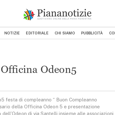
Piana Notizie
Le notizie della Piana
NOTIZIE
EDITORIALE
CHI SIAMO
PUBBLICITÀ
CO
MOSTRA/NASCONDI CERCA
Officina Odeon5
eon5 festa di compleanno “ Buon Compleanno
rsario della Officina Odeon 5 e presentazione
o dell’Odeon di via Santelli insieme alle associazioni