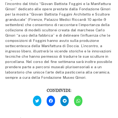
l’incontro dal titolo “Giovan Battista Foggini e la Manifattura
Ginori” dedicato alle opere prestate dalla Fondazione Ginori
per la mostra “Giovan Battista Foggini Architetto e Scultore
granducale” (Firenze, Palazzo Medici Riccardi 10 aprile-9
settembre) che consentono di raccontare l’importanza della
collezione di modelli scultorei creata dal marchese Carlo
Ginori “a uso della fabbrica” e di delineare l’influenza che le
composizioni di Foggini hanno avuto sulla produzione
settecentesca della Manifattura di Doccia. L’incontro, a
ingresso libero, illustrerà le vicende storiche e le innovazioni
tecniche che hanno permesso di tradurre le sue sculture in
porcellana. Nel corso del fine settimana sarà inoltre possibile
prendere parte a percorsi museali plurisensoriali e a un
laboratorio che unisce l’arte della pasticceria alla ceramica,
sempre a cura della Fondazione Museo Ginori.
CONDIVIDI:
Fai
Fai
Fai
Fai
clic
clic
clic
clic
qui
per
per
per
per
condividere
condividere
condividere
condividere
su
su
su
su
Facebook
Telegram
WhatsApp
Twitter
(Si
(Si
(Si