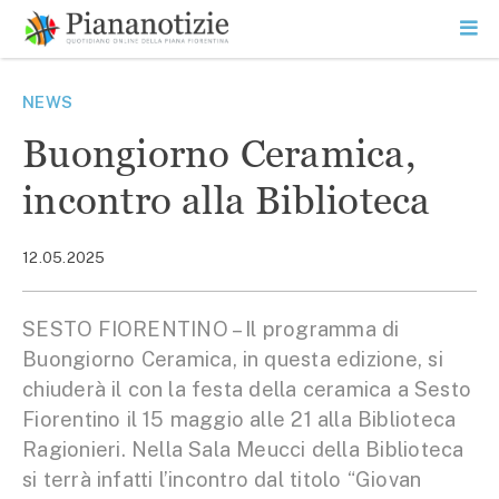
Vai
la
SEARCH
ME
contenuto
PR
Piana Notizie
Le notizie della Piana
NEWS
Buongiorno Ceramica,
incontro alla Biblioteca
12.05.2025
SESTO FIORENTINO – Il programma di
Buongiorno Ceramica, in questa edizione, si
chiuderà il con la festa della ceramica a Sesto
Fiorentino il 15 maggio alle 21 alla Biblioteca
Ragionieri. Nella Sala Meucci della Biblioteca
si terrà infatti l’incontro dal titolo “Giovan