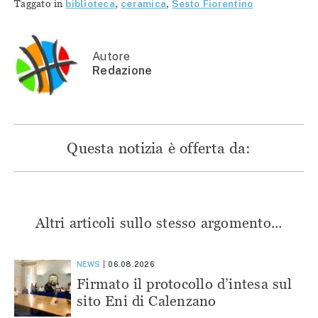
Taggato in
biblioteca
,
ceramica
,
Sesto Fiorentino
(Si
apre
apre
apre
apre
in
in
in
in
una
una
una
una
nuova
nuova
nuova
nuova
finestra)
finestra)
finestra)
finestra)
Autore
Redazione
Questa notizia è offerta da:
Altri articoli sullo stesso argomento...
NEWS
06.08.2026
Firmato il protocollo d’intesa sul
sito Eni di Calenzano