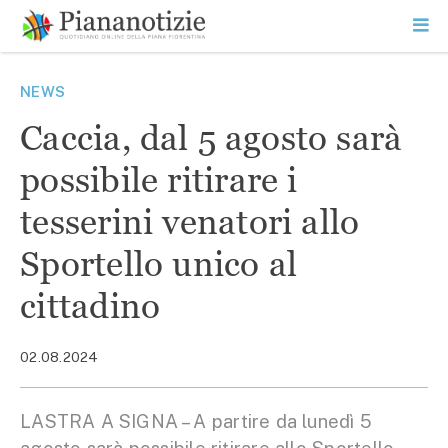
Vai
la
SEARCH
ME
contenuto
PR
Piana Notizie
Le notizie della Piana
NEWS
Caccia, dal 5 agosto sarà
possibile ritirare i
tesserini venatori allo
Sportello unico al
cittadino
02.08.2024
LASTRA A SIGNA – A partire da lunedì 5