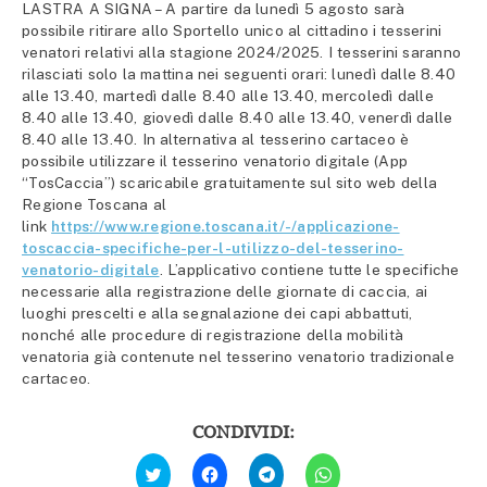
LASTRA A SIGNA – A partire da lunedì 5 agosto sarà
possibile ritirare allo Sportello unico al cittadino i tesserini
venatori relativi alla stagione 2024/2025. I tesserini saranno
rilasciati solo la mattina nei seguenti orari: lunedì dalle 8.40
alle 13.40, martedì dalle 8.40 alle 13.40, mercoledì dalle
8.40 alle 13.40, giovedì dalle 8.40 alle 13.40, venerdì dalle
8.40 alle 13.40. In alternativa al tesserino cartaceo è
possibile utilizzare il tesserino venatorio digitale (App
“TosCaccia”) scaricabile gratuitamente sul sito web della
Regione Toscana al
link
https://www.regione.toscana.it/-/applicazione-
toscaccia-specifiche-per-l-utilizzo-del-tesserino-
venatorio-digitale
. L’applicativo contiene tutte le specifiche
necessarie alla registrazione delle giornate di caccia, ai
luoghi prescelti e alla segnalazione dei capi abbattuti,
nonché alle procedure di registrazione della mobilità
venatoria già contenute nel tesserino venatorio tradizionale
cartaceo.
CONDIVIDI:
Fai
Fai
Fai
Fai
clic
clic
clic
clic