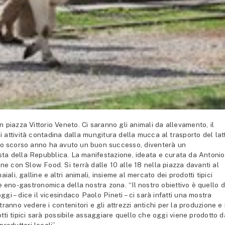
iazza Vittorio Veneto. Ci saranno gli animali da allevamento, il
 di attività contadina dalla mungitura della mucca al trasporto del lat
e lo scorso anno ha avuto un buon successo, diventerà un
esta della Repubblica. La manifestazione, ideata e curata da Antonio
 con Slow Food. Si terrà dalle 10 alle 18 nella piazza davanti al
ali, galline e altri animali, insieme al mercato dei prodotti tipici
e eno-gastronomica della nostra zona. “Il nostro obiettivo è quello d
i oggi – dice il vicesindaco Paolo Pineti – ci sarà infatti una mostra
ranno vedere i contenitori e gli attrezzi antichi per la produzione e i
tti tipici sarà possibile assaggiare quello che oggi viene prodotto d