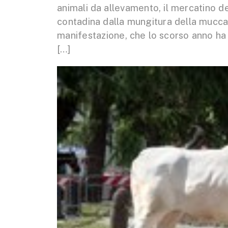
animali da allevamento, il mercatino dei 
contadina dalla mungitura della mucca a
manifestazione, che lo scorso anno h
[…]