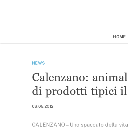
Vai
la
contenuto
HOME
NEWS
Calenzano: animali
di prodotti tipici 
08.05.2012
CALENZANO – Uno spaccato della vita co