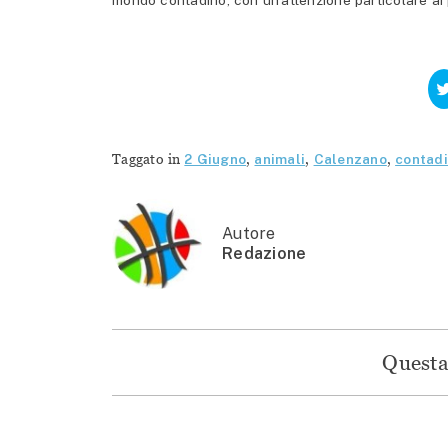
mondo contadino, con un’attenzione particolare ai p
Taggato in
2 Giugno
,
animali
,
Calenzano
,
contad
Autore
Redazione
Questa 