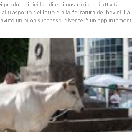
prodotti tipici locali e dimostrazioni di attività
l trasporto del latte e alla ferratura dei bovini. La
a avuto un buon successo, diventerà un appuntamen