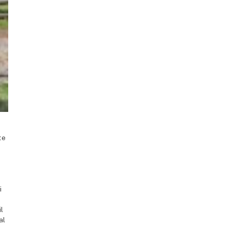
te
i
l
al