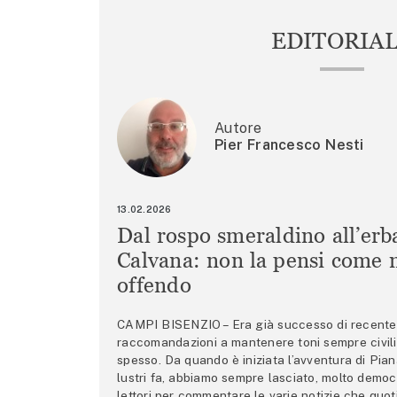
EDITORIA
Autore
Pier Francesco Nesti
13.02.2026
Dal rospo smeraldino all’erb
Calvana: non la pensi come m
offendo
CAMPI BISENZIO – Era già successo di recente 
raccomandazioni a mantenere toni sempre civili,
spesso. Da quando è iniziata l’avventura di Pian
lustri fa, abbiamo sempre lasciato, molto democ
lettori per commentare le varie notizie che quo