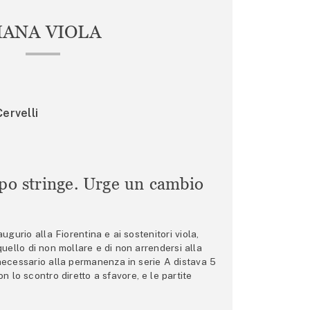
IANA VIOLA
ervelli
mpo stringe. Urge un cambio
gurio alla Fiorentina e ai sostenitori viola,
 quello di non mollare e di non arrendersi alla
 necessario alla permanenza in serie A distava 5
n lo scontro diretto a sfavore, e le partite