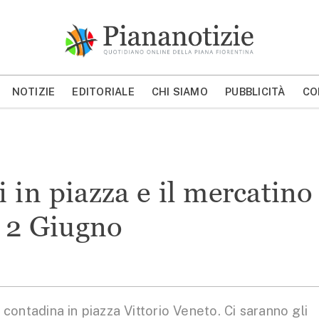
Piana Notizie
Le notizie della Piana
NOTIZIE
EDITORIALE
CHI SIAMO
PUBBLICITÀ
CO
MOSTRA/NASCONDI CERCA
 in piazza e il mercatino
il 2 Giugno
ntadina in piazza Vittorio Veneto. Ci saranno gli