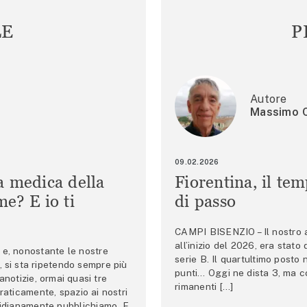
LE
P
Autore
Massimo C
09.02.2026
a medica della
Fiorentina, il te
e? E io ti
di passo
CAMPI BISENZIO – Il nostro au
all’inizio del 2026, era stato
e, nonostante le nostre
serie B. Il quartultimo posto
 si sta ripetendo sempre più
punti… Oggi ne dista 3, ma co
anotizie, ormai quasi tre
rimanenti […]
raticamente, spazio ai nostri
tidianamente pubblichiamo. E