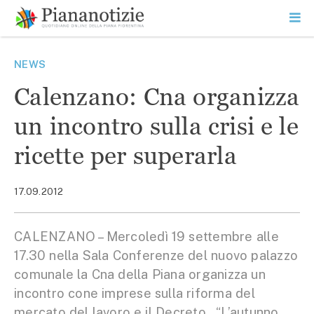
Vai
la
SEARCH
ME
contenuto
PR
Piana Notizie
Le notizie della Piana
NEWS
Calenzano: Cna organizza
un incontro sulla crisi e le
ricette per superarla
17.09.2012
CALENZANO – Mercoledì 19 settembre alle
17.30 nella Sala Conferenze del nuovo palazzo
comunale la Cna della Piana organizza un
incontro cone imprese sulla riforma del
mercato del lavoro e il Decreto . “L’autunno