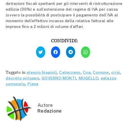
detrazioni fiscali spettanti per gli interventi di ristrutturazione
edilizia (36%) e sull’estensione del regime di IVA per cassa
(ovvero la possibilità di posticipare il pagamento dell’IVA al
momento dell’effettivo incasso della relativa fattura) alle
imprese fino a 2 milioni di volume d’affari.
CONDIVIDI:
Fai
Fai
Fai
Fai
clic
clic
clic
clic
qui
per
per
per
per
condividere
condividere
condividere
condividere
su
su
su
su
Facebook
Telegram
WhatsApp
Twitter
(Si
(Si
(Si
Taggato in
alessio biagioli
,
Calenzano
,
Cna
,
Comune
,
crisi
,
(Si
apre
apre
apre
apre
in
in
in
decreto sviluppo
,
GOVERNO MONTI
,
MUGELLO
,
palazzo
in
una
una
una
comunale
,
Piana
una
nuova
nuova
nuova
nuova
finestra)
finestra)
finestra)
finestra)
Autore
Redazione