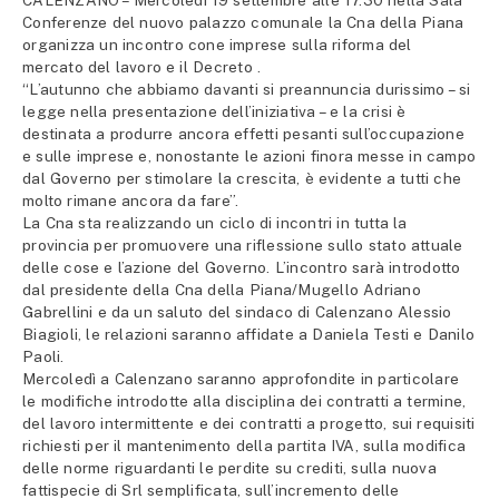
CALENZANO – Mercoledì 19 settembre alle 17.30 nella Sala
Conferenze del nuovo palazzo comunale la Cna della Piana
organizza un incontro cone imprese sulla riforma del
mercato del lavoro e il Decreto .
“L’autunno che abbiamo davanti si preannuncia durissimo – si
legge nella presentazione dell’iniziativa – e la crisi è
destinata a produrre ancora effetti pesanti sull’occupazione
e sulle imprese e, nonostante le azioni finora messe in campo
dal Governo per stimolare la crescita, è evidente a tutti che
molto rimane ancora da fare”.
La Cna sta realizzando un ciclo di incontri in tutta la
provincia per promuovere una riflessione sullo stato attuale
delle cose e l’azione del Governo. L’incontro sarà introdotto
dal presidente della Cna della Piana/Mugello Adriano
Gabrellini e da un saluto del sindaco di Calenzano Alessio
Biagioli, le relazioni saranno affidate a Daniela Testi e Danilo
Paoli.
Mercoledì a Calenzano saranno approfondite in particolare
le modifiche introdotte alla disciplina dei contratti a termine,
del lavoro intermittente e dei contratti a progetto, sui requisiti
richiesti per il mantenimento della partita IVA, sulla modifica
delle norme riguardanti le perdite su crediti, sulla nuova
fattispecie di Srl semplificata, sull’incremento delle