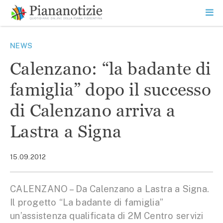
Vai
la
SEARCH
ME
contenuto
PR
Piana Notizie
Le notizie della Piana
NEWS
Calenzano: “la badante di
famiglia” dopo il successo
di Calenzano arriva a
Lastra a Signa
15.09.2012
CALENZANO – Da Calenzano a Lastra a Signa.
Il progetto “La badante di famiglia”
un’assistenza qualificata di 2M Centro servizi