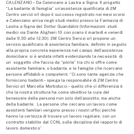
CALENZANO – Da Calenzano a Lastra a Signa. Il progetto
“La badante di famiglia” un’assistenza qualificata di 2M
Centro servizi srl dopo il successo registrato nei mesi scorsi
a Calenzano arriva negli studi medici presso la Farmacia di
Lastra a Signa del Dottor Guandalini (Informazioni: studi
medici via Dante Alighieri 10 con orario il martedì e venerdì
dalle 9,30 alle 12,30). 2M Centro Servizi srl propone un
servizio qualificato di assistenza familiare, definito in seguito
alla propria concreta esperienza nel campo dell’assistenza
domiciliare: si è andata infatti evidenziando la necessità di
un soggetto che faccia da “ponte” tra chi si offre come
assistente familiare, o badante, e le famiglie che ricercano
persone affidabili e competenti. “Ci sono tante agenzie che
forniscono badanti – spiega la responsabile di 2M Centro
Servizi srl Marcella Morbiducci – quello che ci differenzia è
che la nostra struttura ha come obiettivo la cura del
benessere della persona non solo dell’assistito, ma anche
della badante. Le persone che cercano un lavoro come
assistenti familiari vengono presso i nostri uffici perchè
hanno la certezza di trovare un lavoro regolare, con un
contratto stabilito dal CCNL sulla disciplina del rapporto di
lavoro domestico”.