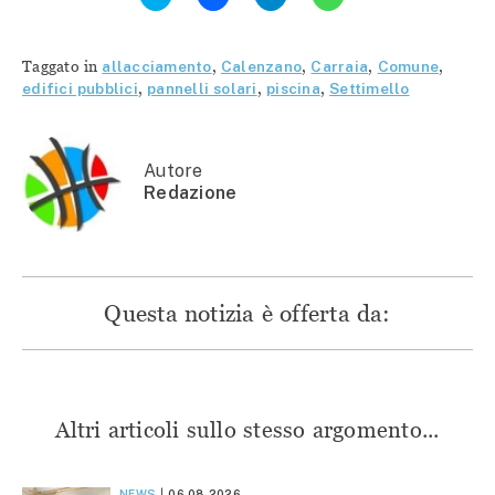
qui
per
per
per
per
condividere
condividere
condividere
condividere
su
su
su
su
Facebook
Telegram
WhatsApp
Twitter
(Si
(Si
(Si
Taggato in
allacciamento
,
Calenzano
,
Carraia
,
Comune
,
(Si
apre
apre
apre
apre
in
in
in
edifici pubblici
,
pannelli solari
,
piscina
,
Settimello
in
una
una
una
una
nuova
nuova
nuova
nuova
finestra)
finestra)
finestra)
finestra)
Autore
Redazione
Questa notizia è offerta da:
Altri articoli sullo stesso argomento...
NEWS
06.08.2026