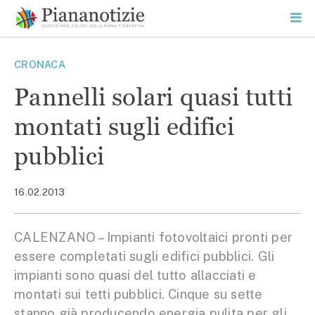
Vai
la
SEARCH
ME
contenuto
PR
Piana Notizie
Le notizie della Piana
CRONACA
Pannelli solari quasi tutti
montati sugli edifici
pubblici
16.02.2013
CALENZANO – Impianti fotovoltaici pronti per
essere completati sugli edifici pubblici. Gli
impianti sono quasi del tutto allacciati e
montati sui tetti pubblici. Cinque su sette
stanno già producendo energia pulita per gli