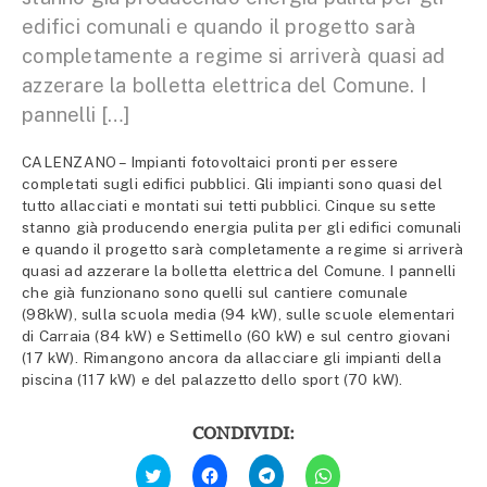
edifici comunali e quando il progetto sarà
completamente a regime si arriverà quasi ad
azzerare la bolletta elettrica del Comune. I
pannelli […]
CALENZANO – Impianti fotovoltaici pronti per essere
completati sugli edifici pubblici. Gli impianti sono quasi del
tutto allacciati e montati sui tetti pubblici. Cinque su sette
stanno già producendo energia pulita per gli edifici comunali
e quando il progetto sarà completamente a regime si arriverà
quasi ad azzerare la bolletta elettrica del Comune. I pannelli
che già funzionano sono quelli sul cantiere comunale
(98kW), sulla scuola media (94 kW), sulle scuole elementari
di Carraia (84 kW) e Settimello (60 kW) e sul centro giovani
(17 kW). Rimangono ancora da allacciare gli impianti della
piscina (117 kW) e del palazzetto dello sport (70 kW).
CONDIVIDI:
Fai
Fai
Fai
Fai
clic
clic
clic
clic