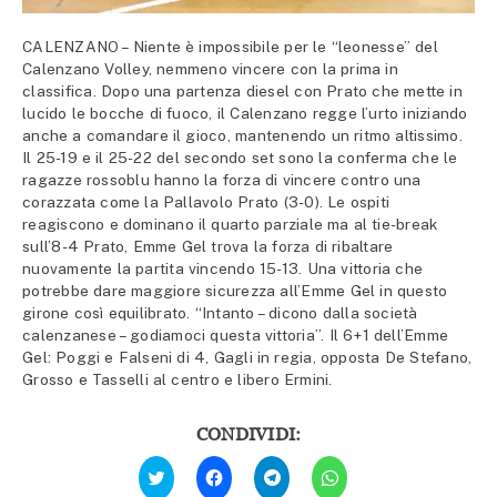
CALENZANO – Niente è impossibile per le “leonesse” del
Calenzano Volley, nemmeno vincere con la prima in
classifica. Dopo una partenza diesel con Prato che mette in
lucido le bocche di fuoco, il Calenzano regge l’urto iniziando
anche a comandare il gioco, mantenendo un ritmo altissimo.
Il 25-19 e il 25-22 del secondo set sono la conferma che le
ragazze rossoblu hanno la forza di vincere contro una
corazzata come la Pallavolo Prato (3-0). Le ospiti
reagiscono e dominano il quarto parziale ma al tie-break
sull’8-4 Prato, Emme Gel trova la forza di ribaltare
nuovamente la partita vincendo 15-13. Una vittoria che
potrebbe dare maggiore sicurezza all’Emme Gel in questo
girone così equilibrato. “Intanto – dicono dalla società
calenzanese – godiamoci questa vittoria”. Il 6+1 dell’Emme
Gel: Poggi e Falseni di 4, Gagli in regia, opposta De Stefano,
Grosso e Tasselli al centro e libero Ermini.
CONDIVIDI:
Fai
Fai
Fai
Fai
clic
clic
clic
clic
qui
per
per
per