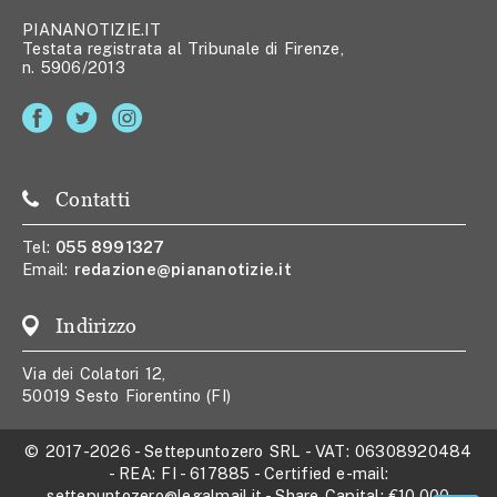
PIANANOTIZIE.IT
Testata registrata al Tribunale di Firenze,
n. 5906/2013
Contatti
Tel:
055 8991327
Email:
redazione@piananotizie.it
Indirizzo
Via dei Colatori 12,
50019 Sesto Fiorentino (FI)
© 2017-2026
-
Settepuntozero SRL
- VAT:
06308920484
- REA:
FI - 617885
- Certified e-mail:
settepuntozero@legalmail.it
- Share Capital:
€10.000