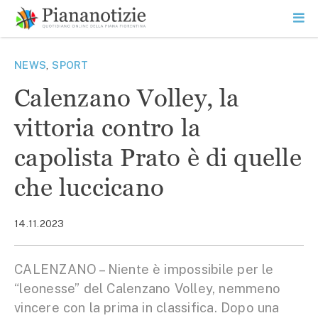
Vai
la
SEARCH
ME
contenuto
PR
Piana Notizie
Le notizie della Piana
NEWS
,
SPORT
Calenzano Volley, la
vittoria contro la
capolista Prato è di quelle
che luccicano
14.11.2023
CALENZANO – Niente è impossibile per le
“leonesse” del Calenzano Volley, nemmeno
vincere con la prima in classifica. Dopo una