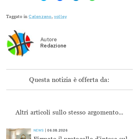
per
condividere
condividere
condividere
condividere
su
su
su
su
Facebook
Telegram
WhatsApp
Twitter
(Si
(Si
(Si
Taggato in
Calenzano
,
volley
(Si
apre
apre
apre
apre
in
in
in
in
una
una
una
una
nuova
nuova
nuova
nuova
finestra)
finestra)
finestra)
finestra)
Autore
Redazione
Questa notizia è offerta da:
Altri articoli sullo stesso argomento...
NEWS
06.08.2026
Firmato il protocollo d’intesa sul