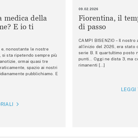
09.02.2026
a medica della
Fiorentina, il te
e? E io ti
di passo
CAMPI BISENZIO – Il nostro au
all’inizio del 2026, era stato
e, nonostante le nostre
serie B. Il quartultimo posto
 si sta ripetendo sempre più
punti… Oggi ne dista 3, ma co
anotizie, ormai quasi tre
rimanenti […]
raticamente, spazio ai nostri
tidianamente pubblichiamo. E
LEGGI 
RIALI