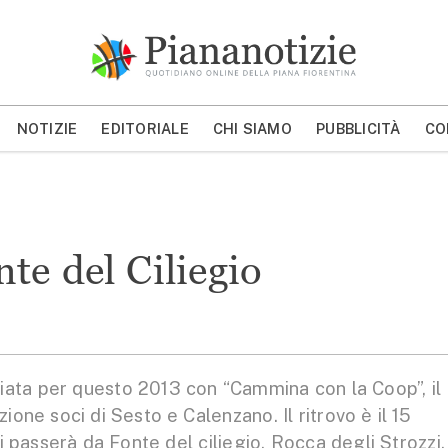
Piana Notizie
Le notizie della Piana
NOTIZIE
EDITORIALE
CHI SIAMO
PUBBLICITÀ
CO
MOSTRA/NASCONDI CERCA
te del Ciliegio
ta per questo 2013 con “Cammina con la Coop”, il
zione soci di Sesto e Calenzano. Il ritrovo è il 15
i passerà da Fonte del ciliegio, Rocca degli Strozzi,