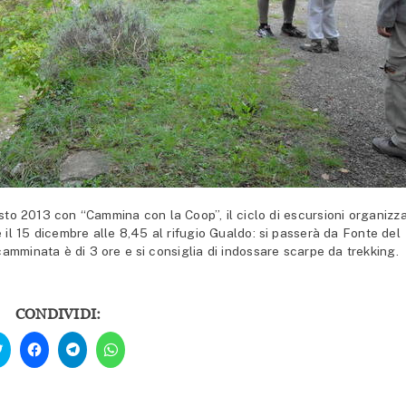
 2013 con “Cammina con la Coop”, il ciclo di escursioni organizz
è il 15 dicembre alle 8,45 al rifugio Gualdo: si passerà da Fonte del
 camminata è di 3 ore e si consiglia di indossare scarpe da trekking.
CONDIVIDI:
Fai
Fai
Fai
Fai
clic
clic
clic
clic
qui
per
per
per
per
condividere
condividere
condividere
condividere
su
su
su
su
Facebook
Telegram
WhatsApp