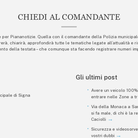
CHIEDI AL COMANDANTE
er Piananotizie. Quella con il comandante della Polizia municipale s
trerà, chiarirà, approfondirà tutte le tematiche legate all’attualità e
mento della testata – che comunque sta facendo registrare numeri imp
Gli ultimi post
Avere un veicolo 100% e
cipale di Signa
entrare nelle Zone a tra
Via della Monaca a San
si fa male, di chi è la
Caciolli
Sicurezza e videosorve
vostri dubbi