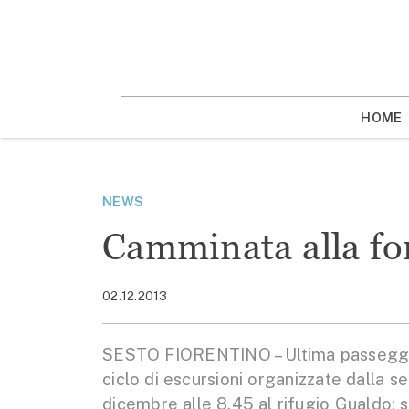
Vai
la
contenuto
HOME
NEWS
Camminata alla fon
02.12.2013
SESTO FIORENTINO – Ultima passeggia
ciclo di escursioni organizzate dalla se
dicembre alle 8,45 al rifugio Gualdo: s