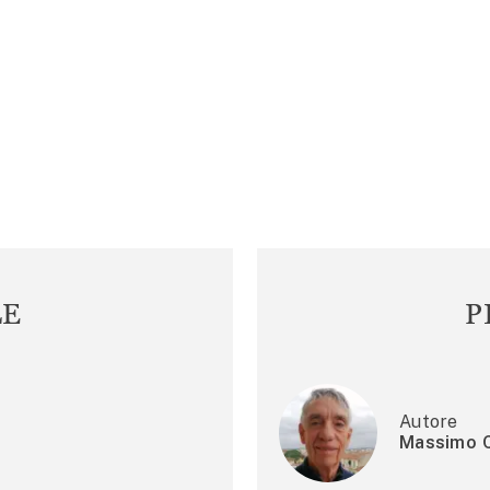
LE
P
Autore
Massimo C