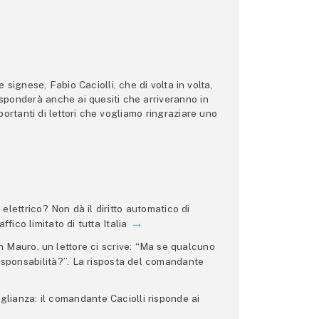
ignese, Fabio Caciolli, che di volta in volta,
 risponderà anche ai quesiti che arriveranno in
ortanti di lettori che vogliamo ringraziare uno
lettrico? Non dà il diritto automatico di
ffico limitato di tutta Italia
 Mauro, un lettore ci scrive: “Ma se qualcuno
 responsabilità?”. La risposta del comandante
glianza: il comandante Caciolli risponde ai