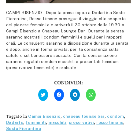
CAMPI BISENZIO – Dopo la prima tappa a Dadartè a Sesto
Fiorentino, Rosso Limone prosegue il viaggio alla scoperta
del piacere femminile e arriverà il 30 ottobre dalle 19.30 a
Campi Bisenzio a Chapeau Lounge Bar. Durante la serata
saranno mostrati i condom femminili e quelli per i rapporti
orali. Le consulenti saranno a disposizione durante la serata
e dopo, anche in forma privata, per la consulenza sulla
salute e sul benessere sessuale. Con la consumazione
saranno regalati condom maschili e presentati femidom
(preservativo femminile) e oralsafe.
CONDIVIDI:
Fai
Fai
Fai
Fai
clic
clic
clic
clic
qui
per
per
per
per
condividere
condividere
condividere
condividere
su
su
su
su
Facebook
Telegram
WhatsApp
Twitter
(Si
(Si
(Si
Taggato in
Campi Bisenzio
,
chapeau lounge bar
,
condom
,
(Si
apre
apre
apre
apre
in
in
in
Dadartè
,
femminili
,
maschili
,
preservativi
,
rosso limone
,
in
una
una
una
Sesto Fiorentino
una
nuova
nuova
nuova
nuova
finestra)
finestra)
finestra)