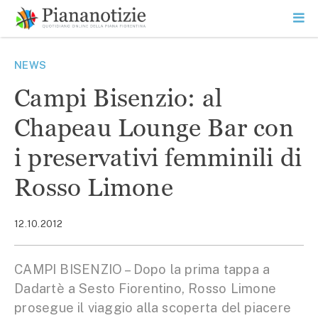
Vai
la
SEARCH
ME
contenuto
PR
Piana Notizie
Le notizie della Piana
NEWS
Campi Bisenzio: al
Chapeau Lounge Bar con
i preservativi femminili di
Rosso Limone
12.10.2012
CAMPI BISENZIO – Dopo la prima tappa a
Dadartè a Sesto Fiorentino, Rosso Limone
prosegue il viaggio alla scoperta del piacere