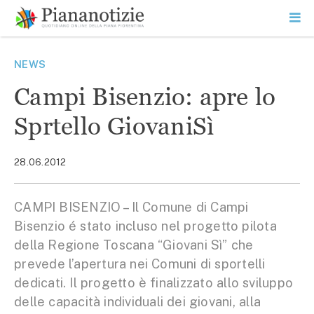
Vai
la
SEARCH
ME
contenuto
PR
Piana Notizie
Le notizie della Piana
NEWS
Campi Bisenzio: apre lo
Sprtello GiovaniSì
28.06.2012
CAMPI BISENZIO – Il Comune di Campi
Bisenzio é stato incluso nel progetto pilota
della Regione Toscana “Giovani Sì” che
prevede l’apertura nei Comuni di sportelli
dedicati. Il progetto è finalizzato allo sviluppo
delle capacità individuali dei giovani, alla