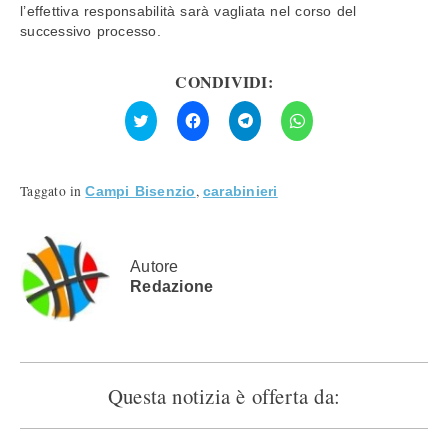
l’effettiva responsabilità sarà vagliata nel corso del
successivo processo.
CONDIVIDI:
Fai
Fai
Fai
Fai
clic
clic
clic
clic
qui
per
per
per
per
condividere
condividere
condividere
condividere
su
su
su
su
Facebook
Telegram
WhatsApp
Twitter
(Si
(Si
(Si
Taggato in
,
Campi Bisenzio
carabinieri
(Si
apre
apre
apre
apre
in
in
in
in
una
una
una
una
nuova
nuova
nuova
nuova
finestra)
finestra)
finestra)
finestra)
Autore
Redazione
Questa notizia è offerta da: