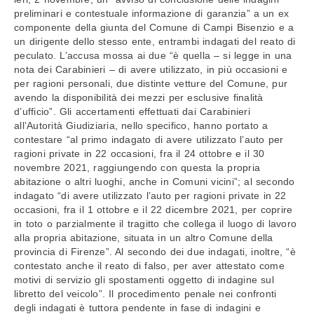
preliminari e contestuale informazione di garanzia” a un ex
componente della giunta del Comune di Campi Bisenzio e a
un dirigente dello stesso ente, entrambi indagati del reato di
peculato. L’accusa mossa ai due “è quella – si legge in una
nota dei Carabinieri – di avere utilizzato, in più occasioni e
per ragioni personali, due distinte vetture del Comune, pur
avendo la disponibilità dei mezzi per esclusive finalità
d’ufficio”. Gli accertamenti effettuati dai Carabinieri
all’Autorità Giudiziaria, nello specifico, hanno portato a
contestare “al primo indagato di avere utilizzato l’auto per
ragioni private in 22 occasioni, fra il 24 ottobre e il 30
novembre 2021, raggiungendo con questa la propria
abitazione o altri luoghi, anche in Comuni vicini”; al secondo
indagato “di avere utilizzato l’auto per ragioni private in 22
occasioni, fra il 1 ottobre e il 22 dicembre 2021, per coprire
in toto o parzialmente il tragitto che collega il luogo di lavoro
alla propria abitazione, situata in un altro Comune della
provincia di Firenze”. Al secondo dei due indagati, inoltre, “è
contestato anche il reato di falso, per aver attestato come
motivi di servizio gli spostamenti oggetto di indagine sul
libretto del veicolo”. Il procedimento penale nei confronti
degli indagati è tuttora pendente in fase di indagini e