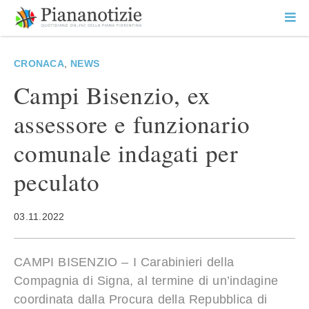
Vai
la
SEARCH
ME
contenuto
PR
Piana Notizie
Le notizie della Piana
CRONACA
,
NEWS
Campi Bisenzio, ex
assessore e funzionario
comunale indagati per
peculato
03.11.2022
CAMPI BISENZIO – I Carabinieri della
Compagnia di Signa, al termine di un’indagine
coordinata dalla Procura della Repubblica di