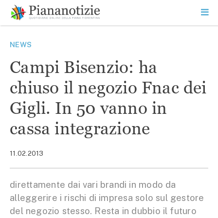
Vai
la
SEARCH
ME
contenuto
PR
Piana Notizie
Le notizie della Piana
NEWS
Campi Bisenzio: ha
chiuso il negozio Fnac dei
Gigli. In 50 vanno in
cassa integrazione
11.02.2013
direttamente dai vari brandi in modo da
alleggerire i rischi di impresa solo sul gestore
del negozio stesso. Resta in dubbio il futuro