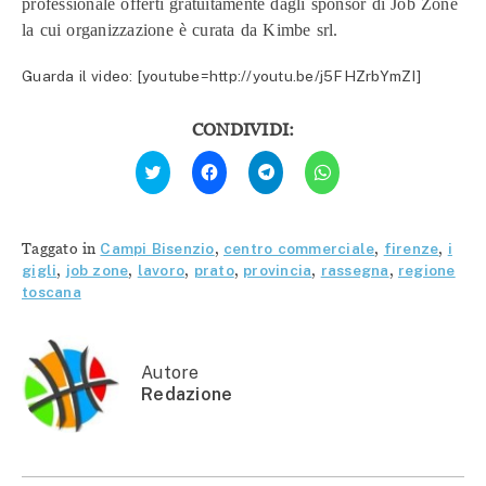
professionale offerti gratuitamente dagli sponsor di Job Zone
la cui organizzazione è curata da Kimbe srl.
Guarda il video: [youtube=http://youtu.be/j5FHZrbYmZI]
CONDIVIDI:
Fai
Fai
Fai
Fai
clic
clic
clic
clic
qui
per
per
per
per
condividere
condividere
condividere
condividere
su
su
su
su
Facebook
Telegram
WhatsApp
Twitter
(Si
(Si
(Si
Taggato in
Campi Bisenzio
,
centro commerciale
,
firenze
,
i
(Si
apre
apre
apre
apre
in
in
in
gigli
,
job zone
,
lavoro
,
prato
,
provincia
,
rassegna
,
regione
in
una
una
una
toscana
una
nuova
nuova
nuova
nuova
finestra)
finestra)
finestra)
finestra)
Autore
Redazione