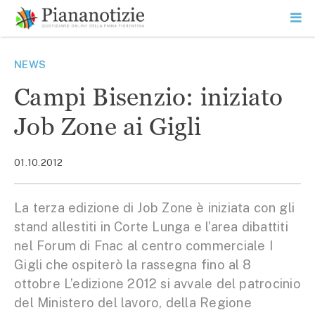
Vai
la
SEARCH
ME
contenuto
PR
Piana Notizie
Le notizie della Piana
NEWS
Campi Bisenzio: iniziato
Job Zone ai Gigli
01.10.2012
La terza edizione di Job Zone è iniziata con gli
stand allestiti in Corte Lunga e l’area dibattiti
nel Forum di Fnac al centro commerciale I
Gigli che ospiterò la rassegna fino al 8
ottobre L’edizione 2012 si avvale del patrocinio
del Ministero del lavoro, della Regione