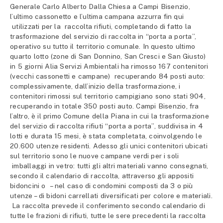
Generale Carlo Alberto Dalla Chiesa a Campi Bisenzio,
l’ultimo cassonetto e l’ultima campana azzurra fin qui
utilizzati per la raccolta rifiuti, completando di fatto la
trasformazione del servizio di raccolta in “porta a porta”,
operativo su tutto il territorio comunale. In questo ultimo
quarto lotto (zone di San Donnino, San Cresci e San Giusto)
in 5 giorni Alia Servizi Ambientali ha rimosso 167 contenitori
(vecchi cassonetti e campane) recuperando 84 posti auto:
complessivamente, dall’inizio della trasformazione, i
contenitori rimossi sul territorio campigiano sono stati 904,
recuperando in totale 350 posti auto. Campi Bisenzio, fra
l’altro, è il primo Comune della Piana in cui la trasformazione
del servizio di raccolta rifiuti “porta a porta”, suddivisa in 4
lotti e durata 15 mesi, è stata completata, coinvolgendo le
20.600 utenze residenti. Adesso gli unici contenitori ubicati
sul territorio sono le nuove campane verdi per i soli
imballaggi in vetro: tutti gli altri materiali vanno consegnati,
secondo il calendario di raccolta, attraverso gli appositi
bidoncini o – nel caso di condomini composti da 3 o più
utenze – di bidoni carrellati diversificati per colore e materiali.
La raccolta prevede il conferimento secondo calendario di
tutte le frazioni di rifiuti, tutte le sere precedenti la raccolta