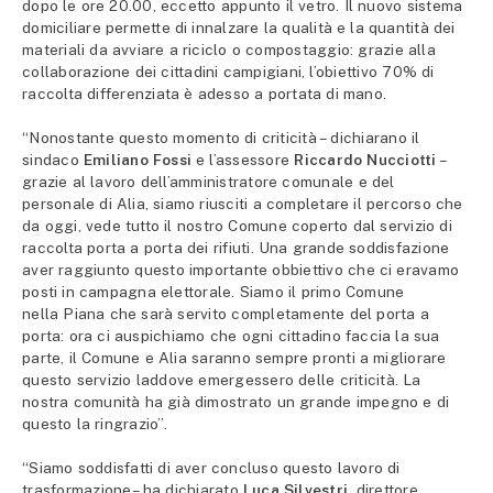
dopo le ore 20.00, eccetto appunto il vetro. Il nuovo sistema
domiciliare permette di innalzare la qualità e la quantità dei
materiali da avviare a riciclo o compostaggio: grazie alla
collaborazione dei cittadini campigiani, l’obiettivo 70% di
raccolta differenziata è adesso a portata di mano.
“Nonostante questo momento di criticità – dichiarano il
sindaco
Emiliano Fossi
e l’assessore
Riccardo Nucciotti
–
grazie al lavoro dell’amministratore comunale e del
personale di Alia, siamo riusciti a completare il percorso che
da oggi, vede tutto il nostro Comune coperto dal servizio di
raccolta porta a porta dei rifiuti. Una grande soddisfazione
aver raggiunto questo importante obbiettivo che ci eravamo
posti in campagna elettorale. Siamo il primo Comune
nella Piana che sarà servito completamente del porta a
porta: ora ci auspichiamo che ogni cittadino faccia la sua
parte, il Comune e Alia saranno sempre pronti a migliorare
questo servizio laddove emergessero delle criticità. La
nostra comunità ha già dimostrato un grande impegno e di
questo la ringrazio”.
“Siamo soddisfatti di aver concluso questo lavoro di
trasformazione– ha dichiarato
Luca Silvestri
, direttore