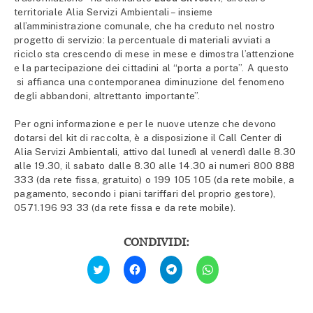
territoriale Alia Servizi Ambientali – insieme
all’amministrazione comunale, che ha creduto nel nostro
progetto di servizio: la percentuale di materiali avviati a
riciclo sta crescendo di mese in mese e dimostra l’attenzione
e la partecipazione dei cittadini al “porta a porta”. A questo
si affianca una contemporanea diminuzione del fenomeno
degli abbandoni, altrettanto importante”.
Per ogni informazione e per le nuove utenze che devono
dotarsi del kit di raccolta, è a disposizione il Call Center di
Alia Servizi Ambientali, attivo dal lunedì al venerdì dalle 8.30
alle 19.30, il sabato dalle 8.30 alle 14.30 ai numeri 800 888
333 (da rete fissa, gratuito) o 199 105 105 (da rete mobile, a
pagamento, secondo i piani tariffari del proprio gestore),
0571.196 93 33 (da rete fissa e da rete mobile).
CONDIVIDI:
Fai
Fai
Fai
Fai
clic
clic
clic
clic
qui
per
per
per
per
condividere
condividere
condividere
condividere
su
su
su
su
Facebook
Telegram
WhatsApp