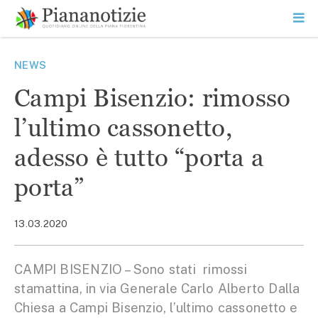
Vai
la
SEARCH
ME
contenuto
PR
Piana Notizie
Le notizie della Piana
NEWS
Campi Bisenzio: rimosso
l’ultimo cassonetto,
adesso è tutto “porta a
porta”
13.03.2020
CAMPI BISENZIO – Sono stati rimossi
stamattina, in via Generale Carlo Alberto Dalla
Chiesa a Campi Bisenzio, l’ultimo cassonetto e