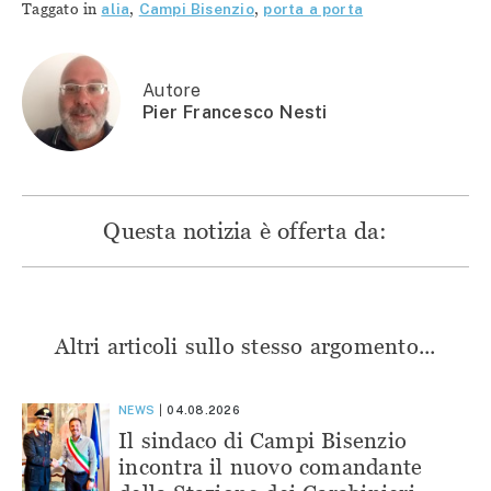
Twitter
(Si
(Si
(Si
Taggato in
alia
,
Campi Bisenzio
,
porta a porta
(Si
apre
apre
apre
apre
in
in
in
in
una
una
una
una
nuova
nuova
nuova
nuova
finestra)
finestra)
finestra)
finestra)
Autore
Pier Francesco Nesti
Questa notizia è offerta da:
Altri articoli sullo stesso argomento...
NEWS
04.08.2026
Il sindaco di Campi Bisenzio
incontra il nuovo comandante