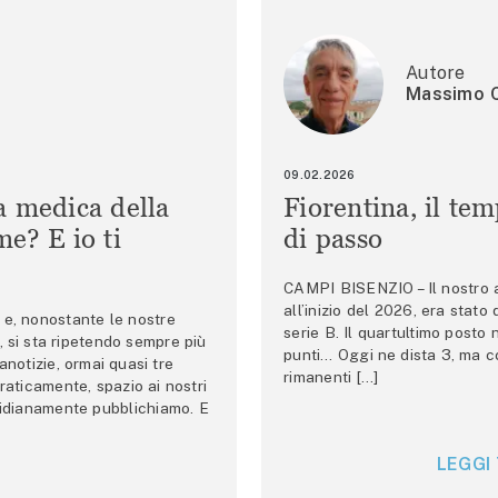
Autore
Massimo C
09.02.2026
a medica della
Fiorentina, il te
e? E io ti
di passo
CAMPI BISENZIO – Il nostro au
all’inizio del 2026, era stato
e, nonostante le nostre
serie B. Il quartultimo posto
 si sta ripetendo sempre più
punti… Oggi ne dista 3, ma co
anotizie, ormai quasi tre
rimanenti […]
raticamente, spazio ai nostri
tidianamente pubblichiamo. E
LEGGI 