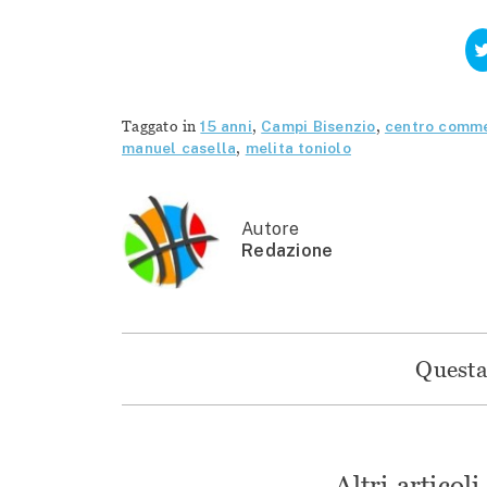
Taggato in
15 anni
,
Campi Bisenzio
,
centro comme
manuel casella
,
melita toniolo
Autore
Redazione
Questa 
Altri articol