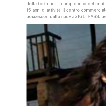
della torta per il compleanno del cent
15 anni di attività, il centro commerci
possessori della nuov aGIGLI PASS: per