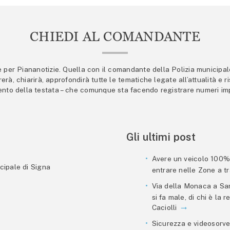
CHIEDI AL COMANDANTE
er Piananotizie. Quella con il comandante della Polizia municipale s
trerà, chiarirà, approfondirà tutte le tematiche legate all’attualità e
mento della testata – che comunque sta facendo registrare numeri imp
Gli ultimi post
Avere un veicolo 100% e
cipale di Signa
entrare nelle Zone a tra
Via della Monaca a San
si fa male, di chi è la
Caciolli
Sicurezza e videosorve