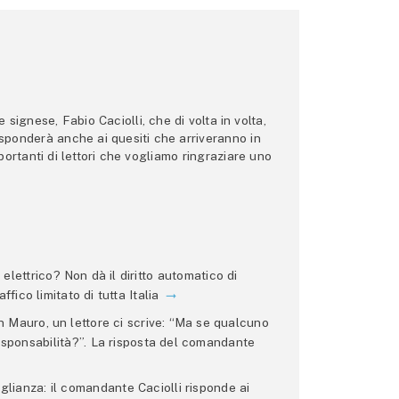
ignese, Fabio Caciolli, che di volta in volta,
 risponderà anche ai quesiti che arriveranno in
ortanti di lettori che vogliamo ringraziare uno
lettrico? Non dà il diritto automatico di
ffico limitato di tutta Italia
 Mauro, un lettore ci scrive: “Ma se qualcuno
 responsabilità?”. La risposta del comandante
glianza: il comandante Caciolli risponde ai