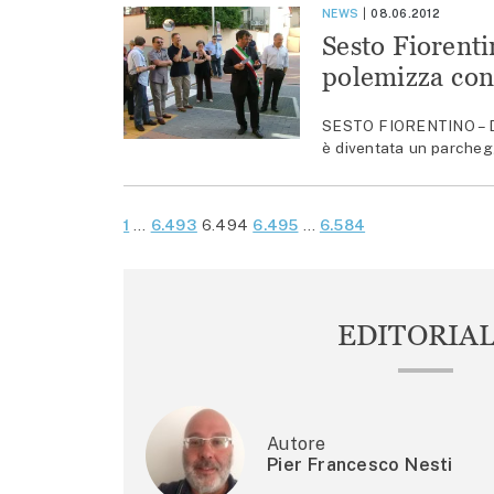
NEWS
08.06.2012
Sesto Fiorenti
polemizza con 
SESTO FIORENTINO – Dop
è diventata un parchegg
PAGINAZIONE
Precedenti
Successivi
1
…
6.493
6.494
6.495
…
6.584
DEGLI
ARTICOLI
EDITORIA
Autore
Pier Francesco Nesti