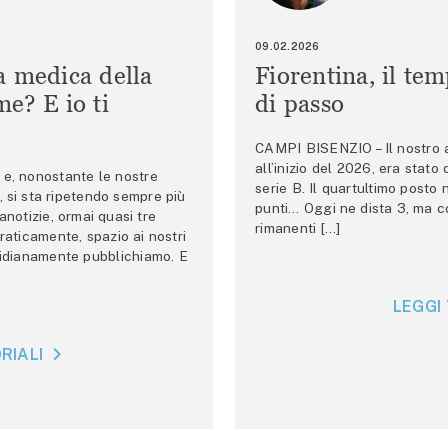
09.02.2026
a medica della
Fiorentina, il te
e? E io ti
di passo
CAMPI BISENZIO – Il nostro au
all’inizio del 2026, era stato
e, nonostante le nostre
serie B. Il quartultimo posto
 si sta ripetendo sempre più
punti… Oggi ne dista 3, ma co
anotizie, ormai quasi tre
rimanenti […]
raticamente, spazio ai nostri
tidianamente pubblichiamo. E
LEGGI 
RIALI