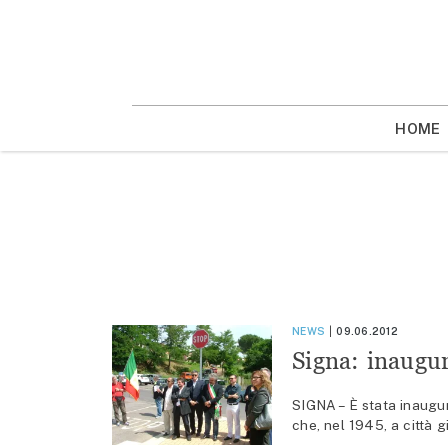
Vai
la
contenuto
HOME
NEWS
09.06.2012
Signa: inaugur
SIGNA – È stata inaugur
che, nel 1945, a città gi