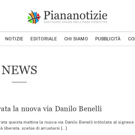
Piana Notizie
Le notizie della Piana
NOTIZIE
EDITORIALE
CHI SIAMO
PUBBLICITÀ
CO
MOSTRA/NASCONDI CERCA
NEWS
ata la nuova via Danilo Benelli
ata questa mattina la nuova via Danilo Benelli intitolata al signese
à liberata, scelse di arruolarsi […]