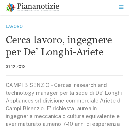
Vai
la
SEARCH
ME
contenuto
PR
Piana Notizie
Le notizie della Piana
LAVORO
Cerca lavoro, ingegnere
per De’ Longhi-Ariete
31.12.2013
CAMPI BISENZIO – Cercasi research and
technology manager per la sede di De’ Longhi
Appliances srl divisione commerciale Ariete di
Campi Bisenzio. E’ richiesta laurea in
ingegneria meccanica o cultura equivalente e
aver maturato almeno 7-10 anni di esperienza