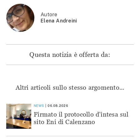
nuova
finestra)
finestra)
finestra)
finestra)
Autore
Elena Andreini
Questa notizia è offerta da:
Altri articoli sullo stesso argomento...
NEWS
06.08.2026
Firmato il protocollo d’intesa sul
sito Eni di Calenzano