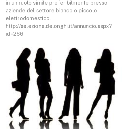
in un ruolo simile preferibilmente presso
aziende del settore bianco o piccolo
elettrodomestico.
http://selezione.delonghi.it/annuncio.aspx?
id=266