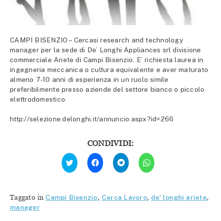
CAMPI BISENZIO – Cercasi research and technology
manager per la sede di De’ Longhi Appliances srl divisione
commerciale Ariete di Campi Bisenzio. E’ richiesta laurea in
ingegneria meccanica o cultura equivalente e aver maturato
almeno 7-10 anni di esperienza in un ruolo simile
preferibilmente presso aziende del settore bianco o piccolo
elettrodomestico.
http://selezione.delonghi.it/annuncio.aspx?id=266
CONDIVIDI:
Fai
Fai
Fai
Fai
clic
clic
clic
clic
qui
per
per
per
per
condividere
condividere
condividere
condividere
su
su
su
su
Facebook
Telegram
WhatsApp
Twitter
(Si
(Si
(Si
Taggato in
Campi Bisenzio
,
Cerca Lavoro
,
de' longhi ariete
,
(Si
apre
apre
apre
apre
in
in
in
manager
in
una
una
una
una
nuova
nuova
nuova