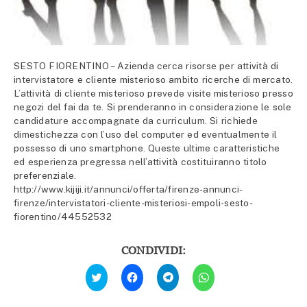
SESTO FIORENTINO – Azienda cerca risorse per attività di
intervistatore e cliente misterioso ambito ricerche di mercato.
L’attività di cliente misterioso prevede visite misterioso presso
negozi del fai da te. Si prenderanno in considerazione le sole
candidature accompagnate da curriculum. Si richiede
dimestichezza con l’uso del computer ed eventualmente il
possesso di uno smartphone. Queste ultime caratteristiche
ed esperienza pregressa nell’attività costituiranno titolo
preferenziale.
http://www.kijiji.it/annunci/offerta/firenze-annunci-
firenze/intervistatori-cliente-misteriosi-empoli-sesto-
fiorentino/44552532
CONDIVIDI:
Fai
Fai
Fai
Fai
clic
clic
clic
clic
qui
per
per
per
per
condividere
condividere
condividere
condividere
su
su
su