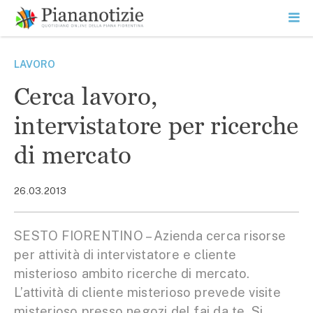
Vai
la
SEARCH
ME
contenuto
PR
Piana Notizie
Le notizie della Piana
LAVORO
Cerca lavoro,
intervistatore per ricerche
di mercato
26.03.2013
SESTO FIORENTINO – Azienda cerca risorse
per attività di intervistatore e cliente
misterioso ambito ricerche di mercato.
L’attività di cliente misterioso prevede visite
misterioso presso negozi del fai da te. Si