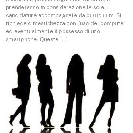
prenderanno in considerazione le sole
candidature accompagnate da curriculum. Si
richiede dimestichezza con l’uso del computer
ed eventualmente il possesso di uno
smartphone. Queste […]