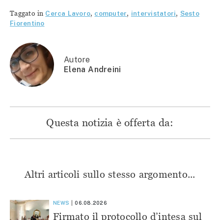
su
Facebook
Telegram
WhatsApp
Twitter
(Si
(Si
(Si
Taggato in
Cerca Lavoro
,
computer
,
intervistatori
,
Sesto
(Si
apre
apre
apre
apre
in
in
in
Fiorentino
in
una
una
una
una
nuova
nuova
nuova
nuova
finestra)
finestra)
finestra)
finestra)
Autore
Elena Andreini
Questa notizia è offerta da:
Altri articoli sullo stesso argomento...
NEWS
06.08.2026
Firmato il protocollo d’intesa sul