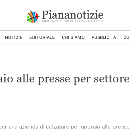
Piana Notizie
Le notizie della Piana
NOTIZIE
EDITORIALE
CHI SIAMO
PUBBLICITÀ
CO
MOSTRA/NASCONDI CERCA
io alle presse per settore
er una azienda di calzature per operaio alle presse