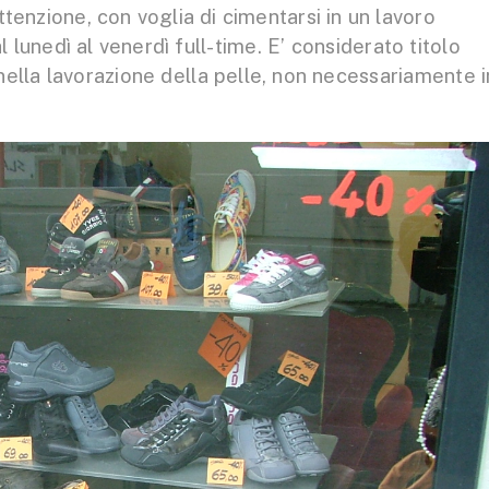
attenzione, con voglia di cimentarsi in un lavoro
al lunedì al venerdì full-time. E’ considerato titolo
ella lavorazione della pelle, non necessariamente i