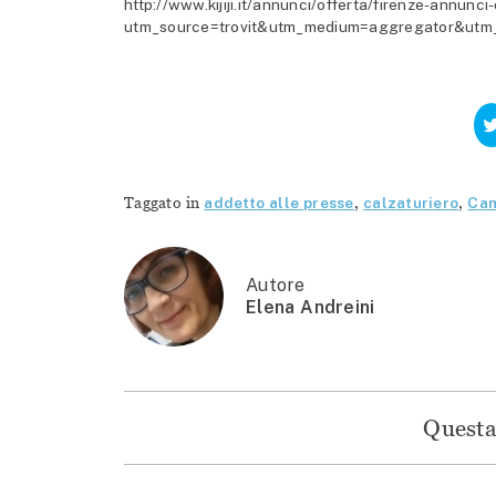
http://www.kijiji.it/annunci/offerta/firenze-annun
utm_source=trovit&utm_medium=aggregator&utm
Taggato in
addetto alle presse
,
calzaturiero
,
Cam
Autore
Elena Andreini
Questa 