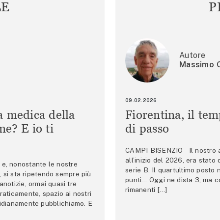
LE
P
Autore
Massimo C
09.02.2026
a medica della
Fiorentina, il te
e? E io ti
di passo
CAMPI BISENZIO – Il nostro au
all’inizio del 2026, era stato
e, nonostante le nostre
serie B. Il quartultimo posto
 si sta ripetendo sempre più
punti… Oggi ne dista 3, ma co
anotizie, ormai quasi tre
rimanenti […]
raticamente, spazio ai nostri
tidianamente pubblichiamo. E