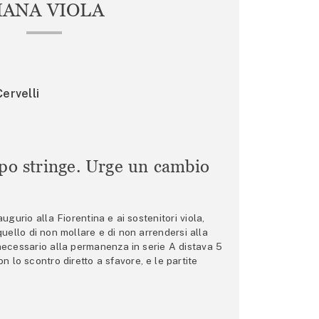
IANA VIOLA
ervelli
mpo stringe. Urge un cambio
gurio alla Fiorentina e ai sostenitori viola,
 quello di non mollare e di non arrendersi alla
 necessario alla permanenza in serie A distava 5
n lo scontro diretto a sfavore, e le partite