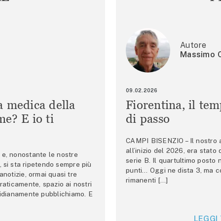
Autore
Massimo C
09.02.2026
a medica della
Fiorentina, il te
e? E io ti
di passo
CAMPI BISENZIO – Il nostro au
all’inizio del 2026, era stato
e, nonostante le nostre
serie B. Il quartultimo posto
 si sta ripetendo sempre più
punti… Oggi ne dista 3, ma co
anotizie, ormai quasi tre
rimanenti […]
raticamente, spazio ai nostri
tidianamente pubblichiamo. E
LEGGI 