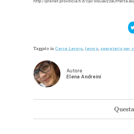
http://prenet.provincia.fi.it/cpi/VisualizzaOfferta
Taggato in
Cerca Lavoro
,
lavoro
,
segretario per
Autore
Elena Andreini
Questa 