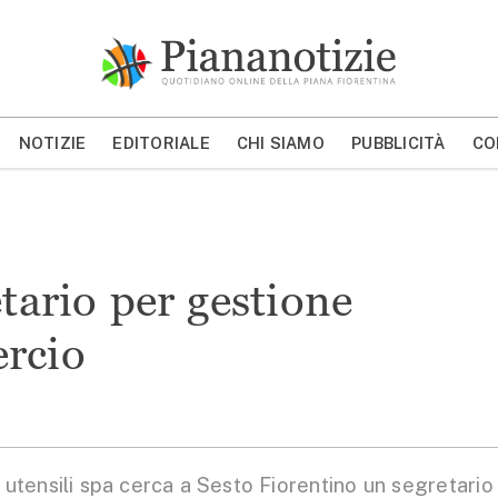
Piana Notizie
Le notizie della Piana
NOTIZIE
EDITORIALE
CHI SIAMO
PUBBLICITÀ
CO
MOSTRA/NASCONDI CERCA
tario per gestione
rcio
ensili spa cerca a Sesto Fiorentino un segretario