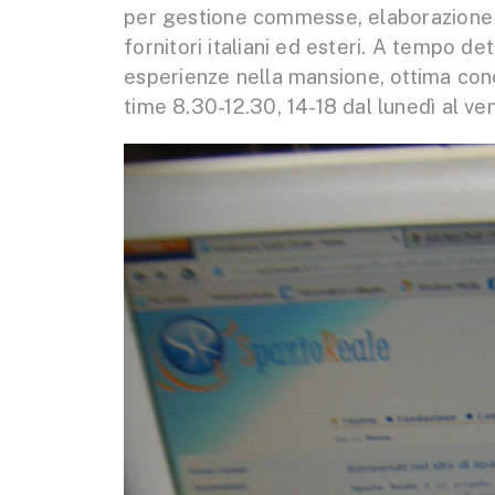
per gestione commesse, elaborazione of
fornitori italiani ed esteri. A tempo d
esperienze nella mansione, ottima cono
time 8.30-12.30, 14-18 dal lunedì al vene