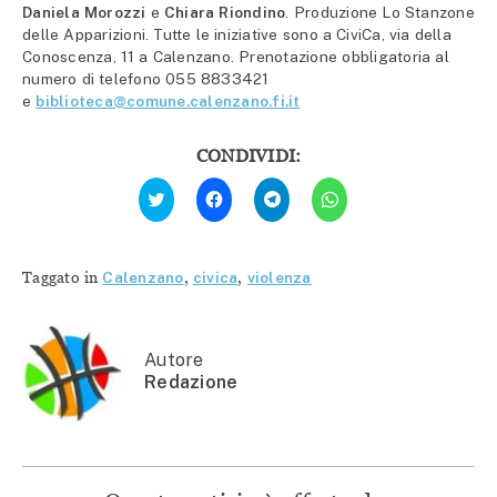
Daniela Morozzi
e
Chiara Riondino
. Produzione Lo Stanzone
delle Apparizioni. Tutte le iniziative sono a CiviCa, via della
Conoscenza, 11 a Calenzano. Prenotazione obbligatoria al
numero di telefono 055 8833421
e
biblioteca@comune.calenzano.fi.it
CONDIVIDI:
Fai
Fai
Fai
Fai
clic
clic
clic
clic
qui
per
per
per
per
condividere
condividere
condividere
condividere
su
su
su
su
Facebook
Telegram
WhatsApp
Twitter
(Si
(Si
(Si
Taggato in
Calenzano
,
civica
,
violenza
(Si
apre
apre
apre
apre
in
in
in
in
una
una
una
una
nuova
nuova
nuova
nuova
finestra)
finestra)
finestra)
finestra)
Autore
Redazione