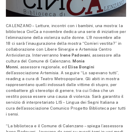
CALENZANO – Letture, incontri con i bambini, una mostra: la
biblioteca CiviCa a novembre dedica una serie di iniziative per
l’eliminazione della violenza sulle donne. L’8 novembre alle
18 ci sarà l’inaugurazione della mostra “Com’eri vestita?” in
collaborazione con Libere Sinergie e Artemisia Centro
Antiviolenza. Interverranno
Irene Padovani
, assessore alla
cultura del Comune di Calenzano,
Monia
Monni
, assessore regionale, ed
Elisa Bongini
dell’associazione Artemisia. A seguire “Lo sapevano tutti”,
reading a cura di Teatro Metropopolare. Gli abiti in mostra
rappresentano quelli indossati dalle vittime di stupro, per
combattere gli stereotipi di genere, tra cui l’idea che un
vestito possa essere una causa di violenza. Sarà garantito il
servizio di interpretariato LIS – Lingua dei Segni Italiana a
cura dell’associazione Comunico Progetto Biblioteca per tutti
i sensi.
“La biblioteca e il Comune di Calenzano – spiega l’assessora
Irene Padovani – lavorano da anni su questi temi in vari modi