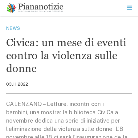
Vai
la
SEARCH
ME
contenuto
PR
Piana Notizie
Le notizie della Piana
NEWS
Civica: un mese di eventi
contro la violenza sulle
donne
03.11.2022
CALENZANO – Letture, incontri con i
bambini, una mostra: la biblioteca CiviCa a
novembre dedica una serie di iniziative per
l’eliminazione della violenza sulle donne. L’8
novembre alle 18 ci sarà l’inaugurazione della