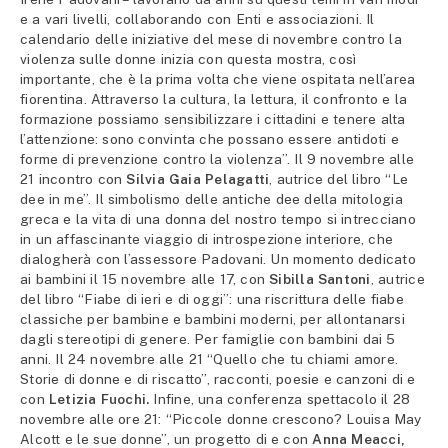
e a vari livelli, collaborando con Enti e associazioni. Il
calendario delle iniziative del mese di novembre contro la
violenza sulle donne inizia con questa mostra, così
importante, che è la prima volta che viene ospitata nell’area
fiorentina. Attraverso la cultura, la lettura, il confronto e la
formazione possiamo sensibilizzare i cittadini e tenere alta
l’attenzione: sono convinta che possano essere antidoti e
forme di prevenzione contro la violenza”. Il 9 novembre alle
21 incontro con
Silvia Gaia Pelagatti
, autrice del libro “Le
dee in me”. Il simbolismo delle antiche dee della mitologia
greca e la vita di una donna del nostro tempo si intrecciano
in un affascinante viaggio di introspezione interiore, che
dialogherà con l’assessore Padovani. Un momento dedicato
ai bambini il 15 novembre alle 17, con
Sibilla Santoni
, autrice
del libro “Fiabe di ieri e di oggi”: una riscrittura delle fiabe
classiche per bambine e bambini moderni, per allontanarsi
dagli stereotipi di genere. Per famiglie con bambini dai 5
anni. Il 24 novembre alle 21 “Quello che tu chiami amore.
Storie di donne e di riscatto”, racconti, poesie e canzoni di e
con
Letizia Fuochi.
Infine, una conferenza spettacolo il 28
novembre alle ore 21: “Piccole donne crescono? Louisa May
Alcott e le sue donne”, un progetto di e con
Anna Meacci,