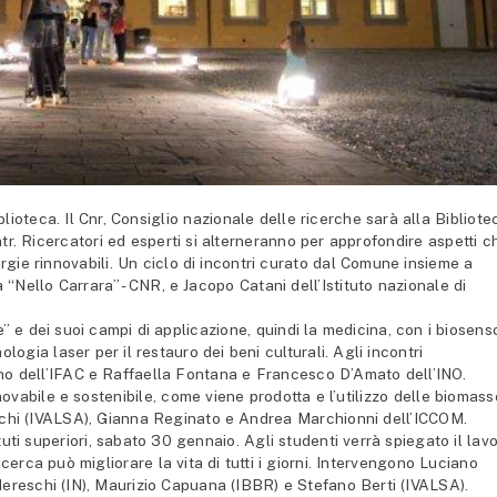
teca. Il Cnr, Consiglio nazionale delle ricerche sarà alla Bibliote
ntr. Ricercatori ed esperti si alterneranno per approfondire aspetti c
rgie rinnovabili. Un ciclo di incontri curato dal Comune insieme a
a “Nello Carrara”- CNR, e Jacopo Catani dell’Istituto nazionale di
ce” e dei suoi campi di applicazione, quindi la medicina, con i biosens
cnologia laser per il restauro dei beni culturali. Agli incontri
no dell’IFAC e Raffaella Fontana e Francesco D’Amato dell’INO.
ovabile e sostenibile, come viene prodotta e l’utilizzo delle biomass
Picchi (IVALSA), Gianna Reginato e Andrea Marchionni dell’ICCOM.
uti superiori, sabato 30 gennaio. Agli studenti verrà spiegato il lav
icerca può migliorare la vita di tutti i giorni. Intervengono Luciano
ereschi (IN), Maurizio Capuana (IBBR) e Stefano Berti (IVALSA).