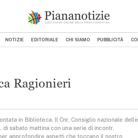
Piana Notizie
Le notizie della Piana
NOTIZIE
EDITORIALE
CHI SIAMO
PUBBLICITÀ
CO
MOSTRA/NASCONDI CERCA
eca Ragionieri
ta in Biblioteca. Il Cnr, Consiglio nazionale delle
, di sabato mattina con una serie di incontr.
 per approfondire aspetti che toccano il nostro