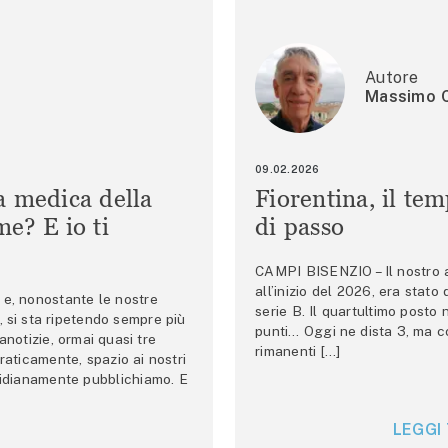
Autore
Massimo C
09.02.2026
a medica della
Fiorentina, il te
e? E io ti
di passo
CAMPI BISENZIO – Il nostro au
all’inizio del 2026, era stato
e, nonostante le nostre
serie B. Il quartultimo posto
 si sta ripetendo sempre più
punti… Oggi ne dista 3, ma co
anotizie, ormai quasi tre
rimanenti […]
raticamente, spazio ai nostri
tidianamente pubblichiamo. E
LEGGI 