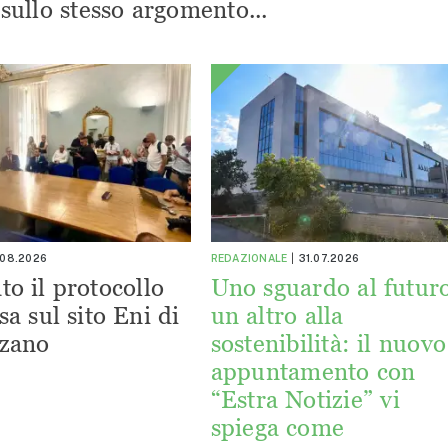
i sullo stesso argomento...
.08.2026
REDAZIONALE
31.07.2026
to il protocollo
Uno sguardo al futuro
sa sul sito Eni di
un altro alla
zano
sostenibilità: il nuovo
appuntamento con
“Estra Notizie” vi
spiega come