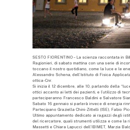
SESTO FIORENTINO – La scienza raccontata in Biblio
Ragionieri, di sabato mattina con una serie di inco
toccano il nostro quotidiano, come la luce e le ene
Alessandro Schena, dell’Istituto di Fisica Applicat
ottica-Cnr.
Si inizia il 12 dicembre, alle 10, parlando della “lu
ottici accanto ai letti dei pazienti, e l’utilizzo di te
parteciperanno Francesco Baldini e Salvatore Sia
Sabato 16 gennaio si parlerà invece di energia rinn
Partecipano Graziella Chini-Zittelli (ISE), Fabio 
Ultimo appuntamento dedicato ai ragazzi degli istit
del ricercatore, quali strumenti utilizza e come la r
Massetti e Chiara Lapucci dell’IBIMET, Marzia Bald