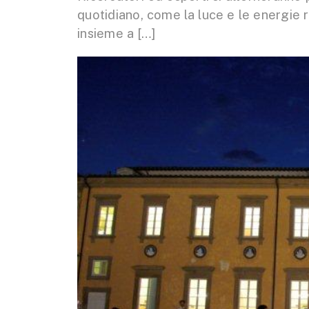
quotidiano, come la luce e le energie r
insieme a […]