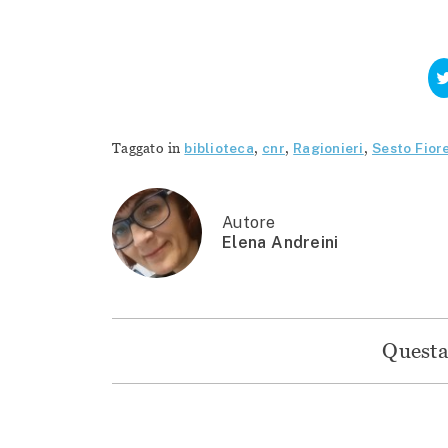
Taggato in
biblioteca
,
cnr
,
Ragionieri
,
Sesto Fior
Autore
Elena Andreini
Questa 