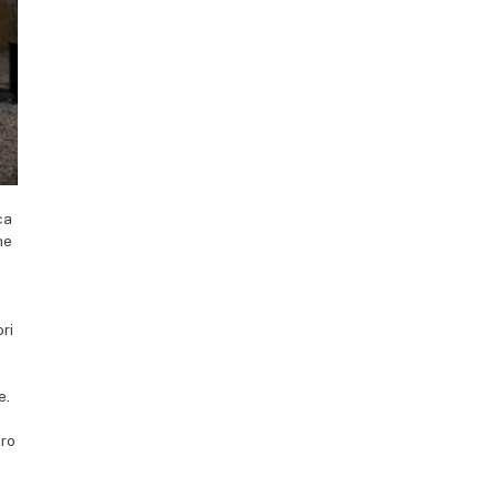
ca
he
ori
e.
oro