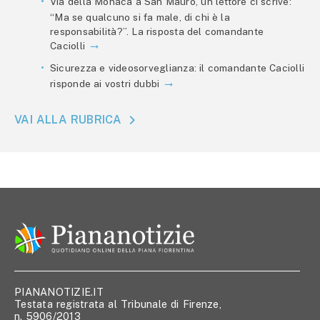
Via della Monaca a San Mauro, un lettore ci scrive:
“Ma se qualcuno si fa male, di chi è la
responsabilità?”. La risposta del comandante
Caciolli
Sicurezza e videosorveglianza: il comandante Caciolli
risponde ai vostri dubbi
VAI ALLA RUBRICA
PIANANOTIZIE.IT
Testata registrata al Tribunale di Firenze,
n. 5906/2013