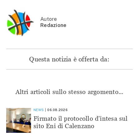
in
una
una
una
una
nuova
nuova
nuova
nuova
finestra)
finestra)
finestra)
finestra)
Autore
Redazione
Questa notizia è offerta da:
Altri articoli sullo stesso argomento...
NEWS
06.08.2026
Firmato il protocollo d’intesa sul
sito Eni di Calenzano