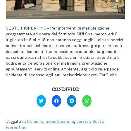
SESTO FIORENTINO – Per interventi di manutenzione
programmata ad opera del fornitore Silfi Spa, mercoledì 8
luglio dalle 8 alle 18 non saranno raggiungibili alcuni servizi
online, tra cui: richiesta e rinnovo contrassegni persone con
disabilità, domanda di concessione cimiteriale, pagamento
passi carrabili, richiesta pubblicazioni e pagamento diritti e
bolli per la celebrazione dei matrimoni, prenotazione
appuntamenti, servizi online ambiente, agricoltura e pesca,
richiesta di accesso agli atti, preiscrizione corsi ForGlobe.
CONDIVIDI:
Fai
Fai
Fai
Fai
clic
clic
clic
clic
qui
per
per
per
per
condividere
condividere
condividere
condividere
su
su
su
su
Facebook
Telegram
WhatsApp
Twitter
(Si
(Si
(Si
Taggato in
Comune
,
manutenzione
,
servizi
,
Sesto
(Si
apre
apre
apre
apre
in
in
in
Fiorentino