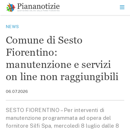
Vai
la
SEARCH
ME
contenuto
PR
Piana Notizie
Le notizie della Piana
NEWS
Comune di Sesto
Fiorentino:
manutenzione e servizi
on line non raggiungibili
06.07.2026
SESTO FIORENTINO – Per interventi di
manutenzione programmata ad opera del
fornitore Silfi Spa, mercoledì 8 luglio dalle 8