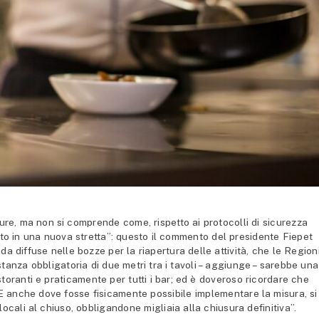
ure, ma non si comprende come, rispetto ai protocolli di sicurezza
atto in una nuova stretta”: questo il commento del presidente Fiepet
ida diffuse nelle bozze per la riapertura delle attività, che le Region
stanza obbligatoria di due metri tra i tavoli – aggiunge – sarebbe una
istoranti e praticamente per tutti i bar; ed è doveroso ricordare che
 E anche dove fosse fisicamente possibile implementare la misura, si
ocali al chiuso, obbligandone migliaia alla chiusura definitiva”.