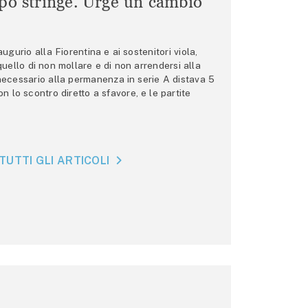
mpo stringe. Urge un cambio
gurio alla Fiorentina e ai sostenitori viola,
 quello di non mollare e di non arrendersi alla
 necessario alla permanenza in serie A distava 5
n lo scontro diretto a sfavore, e le partite
TUTTI GLI ARTICOLI