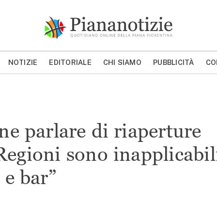
Piana Notizie
Le notizie della Piana
NOTIZIE
EDITORIALE
CHI SIAMO
PUBBLICITÀ
CO
MOSTRA/NASCONDI CERCA
ne parlare di riaperture
Regioni sono inapplicabil
 e bar”