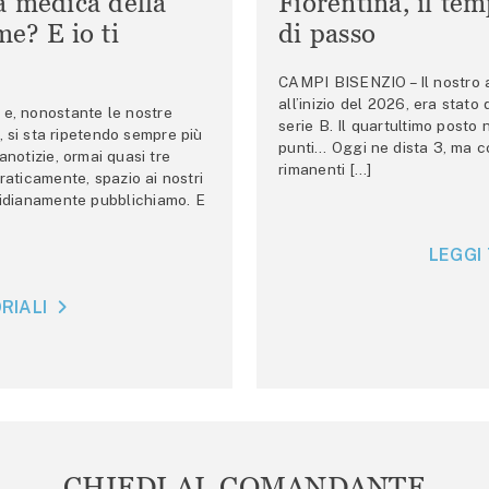
a medica della
Fiorentina, il te
e? E io ti
di passo
CAMPI BISENZIO – Il nostro au
all’inizio del 2026, era stato
e, nonostante le nostre
serie B. Il quartultimo posto
 si sta ripetendo sempre più
punti… Oggi ne dista 3, ma co
anotizie, ormai quasi tre
rimanenti […]
raticamente, spazio ai nostri
tidianamente pubblichiamo. E
LEGGI 
RIALI
CHIEDI AL COMANDANTE