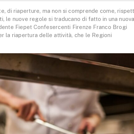
te, di riaperture, ma non si comprende come, rispet
ati, le nuove regole si traducano di fatto in una nuov
idente Fiepet Confesercenti Firenze Franco Brogi
r la riapertura delle attività, che le Regioni