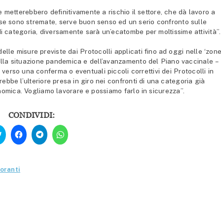
e metterebbero definitivamente a rischio il settore, che dà lavoro a
rese sono stremate, serve buon senso ed un serio confronto sulle
di categoria, diversamente sarà un’ecatombe per moltissime attività”.
elle misure previste dai Protocolli applicati fino ad oggi nelle ‘zon
 della situazione pandemica e dell’avanzamento del Piano vaccinale –
verso una conferma o eventuali piccoli correttivi dei Protocolli in
bbe l’ulteriore presa in giro nei confronti di una categoria già
nomica. Vogliamo lavorare e possiamo farlo in sicurezza”.
CONDIVIDI:
Fai
Fai
Fai
Fai
clic
clic
clic
clic
qui
per
per
per
per
condividere
condividere
condividere
condividere
su
su
su
su
Facebook
Telegram
WhatsApp
Twitter
(Si
(Si
(Si
toranti
(Si
apre
apre
apre
apre
in
in
in
in
una
una
una
una
nuova
nuova
nuova
nuova
finestra)
finestra)
finestra)
finestra)