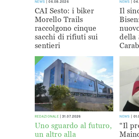
NEWS
06.08.2026
NEWS
04
CAI Sesto: i biker
Il si
Morello Trails
Bisen
raccolgono cinque
nuov
sacchi di rifiuti sui
della
sentieri
Carab
REDAZIONALE
31.07.2026
NEWS
01
Uno sguardo al futuro,
“Il pr
un altro alla
Maino