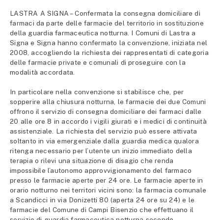
LASTRA A SIGNA – Confermata la consegna domiciliare di
farmaci da parte delle farmacie del territorio in sostituzione
della guardia farmaceutica notturna. I Comuni di Lastra a
Signa e Signa hanno confermato la convenzione, iniziata nel
2008, accogliendo la richiesta dei rappresentati di categoria
delle farmacie private e comunali di proseguire con la
modalità accordata.
In particolare nella convenzione si stabilisce che, per
sopperire alla chiusura notturna, le farmacie dei due Comuni
offrono il servizio di consegna domiciliare dei farmaci dalle
20 alle ore 8 in accordo i vigili giurati e i medici di continuità
assistenziale. La richiesta del servizio può essere attivata
soltanto in via emergenziale dalla guardia medica qualora
ritenga necessario per l’utente un inizio immediato della
terapia o rilevi una situazione di disagio che renda
impossibile l’autonomo approvvigionamento del farmaco
presso le farmacie aperte per 24 ore. Le farmacie aperte in
orario notturno nei territori vicini sono: la farmacia comunale
a Scandicci in via Donizetti 80 (aperta 24 ore su 24) e le
farmacie del Comune di Campi Bisenzio che effettuano il
servizio di guardia farmaceutica notturna secondo