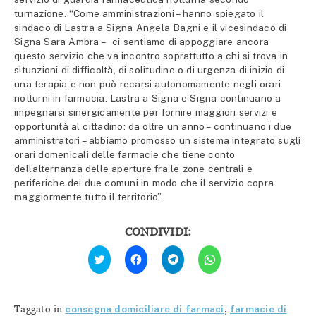
turnazione. “Come amministrazioni – hanno spiegato il
sindaco di Lastra a Signa Angela Bagni e il vicesindaco di
Signa Sara Ambra – ci sentiamo di appoggiare ancora
questo servizio che va incontro soprattutto a chi si trova in
situazioni di difficoltà, di solitudine o di urgenza di inizio di
una terapia e non può recarsi autonomamente negli orari
notturni in farmacia. Lastra a Signa e Signa continuano a
impegnarsi sinergicamente per fornire maggiori servizi e
opportunità al cittadino: da oltre un anno – continuano i due
amministratori – abbiamo promosso un sistema integrato sugli
orari domenicali delle farmacie che tiene conto
dell’alternanza delle aperture fra le zone centrali e
periferiche dei due comuni in modo che il servizio copra
maggiormente tutto il territorio”.
CONDIVIDI:
Fai
Fai
Fai
Fai
clic
clic
clic
clic
qui
per
per
per
per
condividere
condividere
condividere
condividere
su
su
su
su
Facebook
Telegram
WhatsApp
Twitter
(Si
(Si
(Si
Taggato in
consegna domiciliare di farmaci
,
farmacie di
(Si
apre
apre
apre