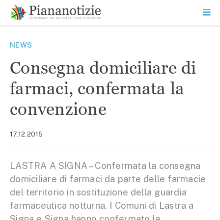
Vai
la
SEARCH
ME
contenuto
PR
Piana Notizie
Le notizie della Piana
NEWS
Consegna domiciliare di
farmaci, confermata la
convenzione
17.12.2015
LASTRA A SIGNA – Confermata la consegna
domiciliare di farmaci da parte delle farmacie
del territorio in sostituzione della guardia
farmaceutica notturna. I Comuni di Lastra a
Signa e Signa hanno confermato la