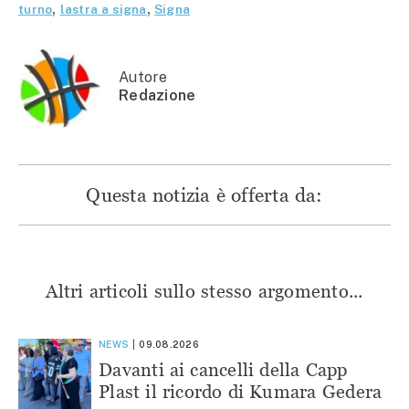
apre
in
in
in
turno
,
lastra a signa
,
Signa
in
una
una
una
una
nuova
nuova
nuova
nuova
finestra)
finestra)
finestra)
finestra)
Autore
Redazione
Questa notizia è offerta da:
Altri articoli sullo stesso argomento...
NEWS
09.08.2026
Davanti ai cancelli della Capp
Plast il ricordo di Kumara Gedera