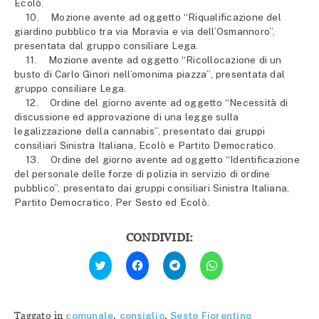
Ecolò.
10. Mozione avente ad oggetto “Riqualificazione del
giardino pubblico tra via Moravia e via dell’Osmannoro”,
presentata dal gruppo consiliare Lega.
11. Mozione avente ad oggetto “Ricollocazione di un
busto di Carlo Ginori nell’omonima piazza”, presentata dal
gruppo consiliare Lega.
12. Ordine del giorno avente ad oggetto “Necessità di
discussione ed approvazione di una legge sulla
legalizzazione della cannabis”, presentato dai gruppi
consiliari Sinistra Italiana, Ecolò e Partito Democratico.
13. Ordine del giorno avente ad oggetto “Identificazione
del personale delle forze di polizia in servizio di ordine
pubblico”, presentato dai gruppi consiliari Sinistra Italiana,
Partito Democratico, Per Sesto ed Ecolò.
CONDIVIDI:
Fai
Fai
Fai
Fai
clic
clic
clic
clic
qui
per
per
per
per
condividere
condividere
condividere
condividere
su
su
su
su
Facebook
Telegram
WhatsApp
Twitter
(Si
(Si
(Si
Taggato in
comunale
,
consiglio
,
Sesto Fiorentino