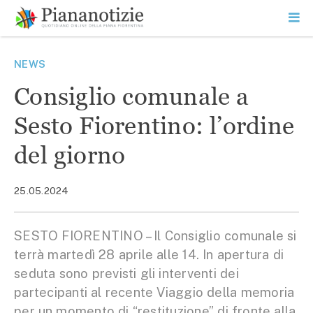
Vai
la
SEARCH
ME
contenuto
PR
Piana Notizie
Le notizie della Piana
NEWS
Consiglio comunale a
Sesto Fiorentino: l’ordine
del giorno
25.05.2024
SESTO FIORENTINO – Il Consiglio comunale si
terrà martedì 28 aprile alle 14. In apertura di
seduta sono previsti gli interventi dei
partecipanti al recente Viaggio della memoria
per un momento di “restituzione” di fronte alla