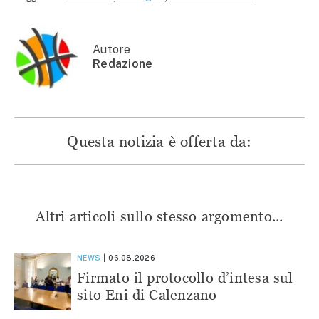
(Si
apre
apre
apre
apre
in
in
in
in
una
una
una
una
nuova
nuova
nuova
nuova
finestra)
finestra)
finestra)
finestra)
Autore
Redazione
Questa notizia è offerta da:
Altri articoli sullo stesso argomento...
NEWS
06.08.2026
Firmato il protocollo d’intesa sul
sito Eni di Calenzano